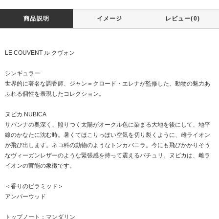
商品説明
イメージ
レビュー(0)
LE COUVENT ル クヴォン
シンギュラー
世界的に著名な調香師、ジャン＝クロード・エレナが監修した、動物の魅力あ
ふれる個性を表現したコレクション。
ヌビカ NUBICA
サバンナの奥深く、照りつく太陽がオークル色に染まる大地を後にして、地平
線のかなたに沈む時。暑くてほこりっぽい空気を切り裂くように、雌ライオン
が飛び出します。ネコ科の動物のようなトンカバニラ。今にも飛びかかりそう
なヴィーガンレザーのような緊張感を持って震えるパチュリ。ヌビカは、雌ラ
イオンの官能の象徴です。
＜香りのピラミッド＞
アンバーウッド
トップノート：マンダリン