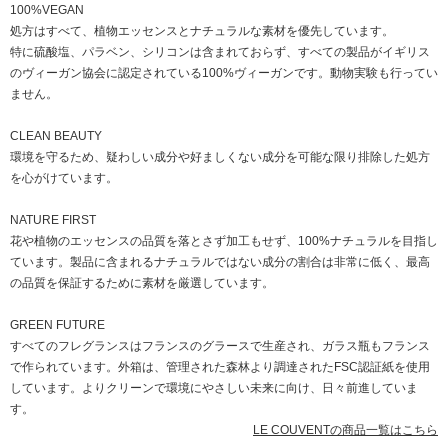
100%VEGAN
処方はすべて、植物エッセンスとナチュラルな素材を優先しています。
特に硫酸塩、パラベン、シリコンは含まれておらず、すべての製品がイギリス
のヴィーガン協会に認定されている100%ヴィーガンです。動物実験も行ってい
ません。
CLEAN BEAUTY
環境を守るため、疑わしい成分や好ましくない成分を可能な限り排除した処方
を心がけています。
NATURE FIRST
花や植物のエッセンスの品質を落とさず加工もせず、100%ナチュラルを目指し
ています。製品に含まれるナチュラルではない成分の割合は非常に低く、最高
の品質を保証するために素材を厳選しています。
GREEN FUTURE
すべてのフレグランスはフランスのグラースで生産され、ガラス瓶もフランス
で作られています。外箱は、管理された森林より調達されたFSC認証紙を使用
しています。よりクリーンで環境にやさしい未来に向け、日々前進していま
す。
LE COUVENTの商品一覧はこちら