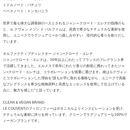
ミドルノート：パチュリ
ベースノート：トンカバニラ
世界で最も偉大な調香師の一人とされるジャン＝クロード・エレナの指揮のも
と、ル クヴォン メゾン ド パルファムは、高貴で希少なナチュラルな素材を使
用し、ユニークでラグジュアリーかつ親しみやすい、現代的な香りを創りだし
ています。
オルファクティブディレクター ジャン=クロード・エレナ
ジャン=クロード・エレナは、50年以上にわたってフランスのフレグランス界
で活躍してきました。エルメスで長年にわたり香りの創造に携わってきたジャ
ン=クロード・エレナは、コラボレーションを慎重に選びます。彼はルクヴォン
とコラボレーションした理由を“誰もが手に取れる価格ながら、ユニークで高級
なフレグランスを希少な植物原料と高貴なエッセンスを使用して仕上げている
点に、魅力を感じた"と語っています。
CLEAN & VEGAN BRAND
LE COUVENTのフィロソフィーはボタニカルよりインスピレーションを受け、
ナチュラルな素材に誇りを持っています。クリーンでラグジュアリーな100%ヴ
ィーガンブランドです。