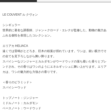
LE COUVENT ル クヴォン
シンギュラー
世界的に著名な調香師、ジャン＝クロード・エレナが監修した、動物の魅力あ
ふれる個性を表現したコレクション。
エリアカ HELIACA
遠くでは雷鳴がとどろき、巨木の枝葉が揺れています。ワシは、鋭い眼力でそ
の全てを見下ろしながら舞い降ります。
スパイシーなジンジャーとカルダモンがウードウッドの落ち着いた香りとブレ
ンドされ、その香りはワシのようにエネルギッシュに舞い上がります。エリア
カは、ワシの魅力的な力強さの香りです。
＜香りのピラミッド＞
スパイシーウッド
トップノート：ジンジャー
ミドルノート：カルダモン
ベースノート：ウードウッド