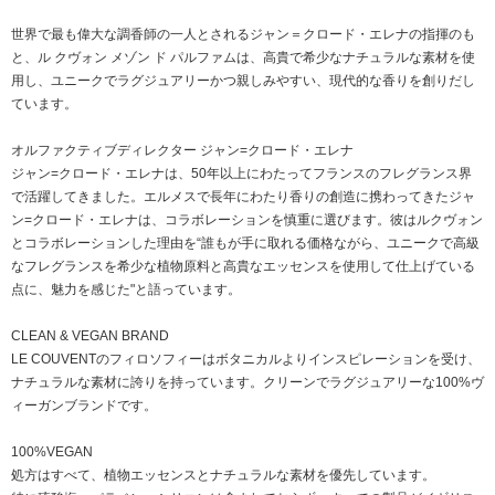
世界で最も偉大な調香師の一人とされるジャン＝クロード・エレナの指揮のも
と、ル クヴォン メゾン ド パルファムは、高貴で希少なナチュラルな素材を使
用し、ユニークでラグジュアリーかつ親しみやすい、現代的な香りを創りだし
ています。
オルファクティブディレクター ジャン=クロード・エレナ
ジャン=クロード・エレナは、50年以上にわたってフランスのフレグランス界
で活躍してきました。エルメスで長年にわたり香りの創造に携わってきたジャ
ン=クロード・エレナは、コラボレーションを慎重に選びます。彼はルクヴォン
とコラボレーションした理由を“誰もが手に取れる価格ながら、ユニークで高級
なフレグランスを希少な植物原料と高貴なエッセンスを使用して仕上げている
点に、魅力を感じた"と語っています。
CLEAN & VEGAN BRAND
LE COUVENTのフィロソフィーはボタニカルよりインスピレーションを受け、
ナチュラルな素材に誇りを持っています。クリーンでラグジュアリーな100%ヴ
ィーガンブランドです。
100%VEGAN
処方はすべて、植物エッセンスとナチュラルな素材を優先しています。