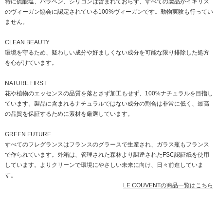
特に硫酸塩、パラベン、シリコンは含まれておらず、すべての製品がイギリス
のヴィーガン協会に認定されている100%ヴィーガンです。動物実験も行ってい
ません。
CLEAN BEAUTY
環境を守るため、疑わしい成分や好ましくない成分を可能な限り排除した処方
を心がけています。
NATURE FIRST
花や植物のエッセンスの品質を落とさず加工もせず、100%ナチュラルを目指し
ています。製品に含まれるナチュラルではない成分の割合は非常に低く、最高
の品質を保証するために素材を厳選しています。
GREEN FUTURE
すべてのフレグランスはフランスのグラースで生産され、ガラス瓶もフランス
で作られています。外箱は、管理された森林より調達されたFSC認証紙を使用
しています。よりクリーンで環境にやさしい未来に向け、日々前進していま
す。
LE COUVENTの商品一覧はこちら