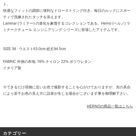
ト。
快適なフィットの調節に便利なドローストリング付き。毎日のルックにスポー
ティで洗練されたタッチを添えます。
Laminar (ラミナー) の進化を象徴するコレクションである、Herno (ヘルノ) ラ
ミナークチュール エンジニアリング シリーズに登場したアイテムです。
SIZE 38 : ウエスト63.0cm 総丈94.5cm
FABRIC 外側の布地: 78% ナイロン 22% ポリウレタン
イタリア製
※できるだけ現物に近いお色で撮影することを心がけておりますが、光の具合
により若干お色の見え方に誤差が生じる場合がございます事を御理解下さい。
HERNOの商品一覧はこちら
カテゴリー