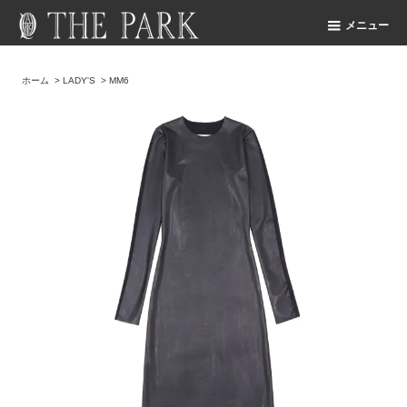
メニュー
ホーム
>
LADY'S
>
MM6