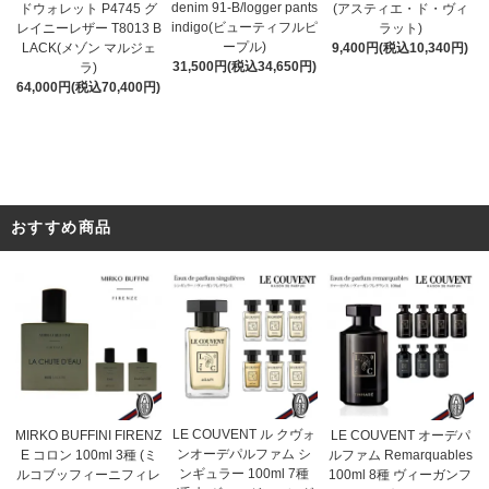
denim 91-B/logger pants
(アスティエ・ド・ヴィ
ドウォレット P4745 グ
indigo(ビューティフルピ
ラット)
レイニーレザー T8013 B
ープル)
9,400円(税込10,340円)
LACK(メゾン マルジェ
31,500円(税込34,650円)
ラ)
64,000円(税込70,400円)
おすすめ商品
LE COUVENT ル クヴォ
MIRKO BUFFINI FIRENZ
LE COUVENT オーデパ
ンオーデパルファム シ
E コロン 100ml 3種 (ミ
ルファム Remarquables
ンギュラー 100ml 7種
ルコブッフィーニフィレ
100ml 8種 ヴィーガンフ