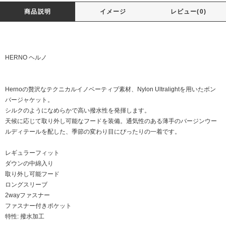
商品説明
イメージ
レビュー(0)
HERNO ヘルノ
Hernoの贅沢なテクニカルイノベーティブ素材、Nylon Ultralightを用いたボン
バージャケット。
シルクのようになめらかで高い撥水性を発揮します。
天候に応じて取り外し可能なフードを装備。通気性のある薄手のバージンウー
ルディテールを配した、季節の変わり目にぴったりの一着です。
レギュラーフィット
ダウンの中綿入り
取り外し可能フード
ロングスリーブ
2wayファスナー
ファスナー付きポケット
特性: 撥水加工