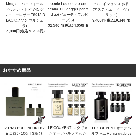
people Lee double-end
cson インセンス お香
Margiela バイフォール
denim 91-B/logger pants
(アスティエ・ド・ヴィ
ドウォレット P4745 グ
indigo(ビューティフルピ
ラット)
レイニーレザー T8013 B
ープル)
9,400円(税込10,340円)
LACK(メゾン マルジェ
31,500円(税込34,650円)
ラ)
64,000円(税込70,400円)
おすすめ商品
LE COUVENT ル クヴォ
MIRKO BUFFINI FIRENZ
LE COUVENT オーデパ
ンオーデパルファム シ
E コロン 100ml 3種 (ミ
ルファム Remarquables