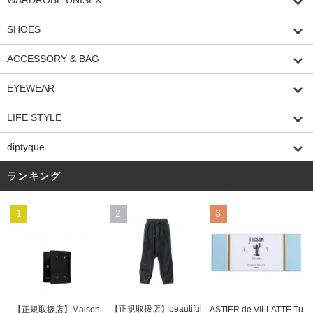
WARDROBE UNISEX
SHOES
ACCESSORY & BAG
EYEWEAR
LIFE STYLE
diptyque
ランキング
1
2
3
【正規取扱店】beautiful
ASTIER de VILLATTE Tu
【正規取扱店】Maison