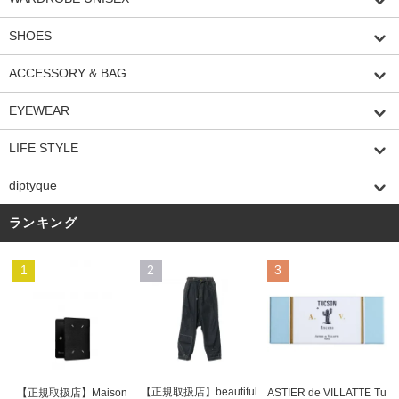
SHOES
ACCESSORY & BAG
EYEWEAR
LIFE STYLE
diptyque
ランキング
1
2
3
【正規取扱店】beautiful
ASTIER de VILLATTE Tu
【正規取扱店】Maison