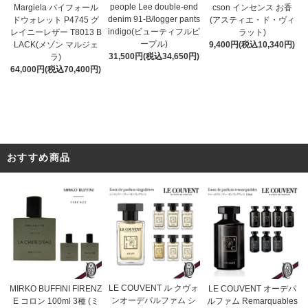
people Lee double-end
cson インセンス お香
Margiela バイフォール
denim 91-B/logger pants
(アスティエ・ド・ヴィ
ドウォレット P4745 グ
indigo(ビューティフルピ
ラット)
レイニーレザー T8013 B
ープル)
9,400円(税込10,340円)
LACK(メゾン マルジェ
31,500円(税込34,650円)
ラ)
64,000円(税込70,400円)
おすすめ商品
LE COUVENT ル クヴォ
MIRKO BUFFINI FIRENZ
LE COUVENT オーデパ
ンオーデパルファム シ
E コロン 100ml 3種 (ミ
ルファム Remarquables