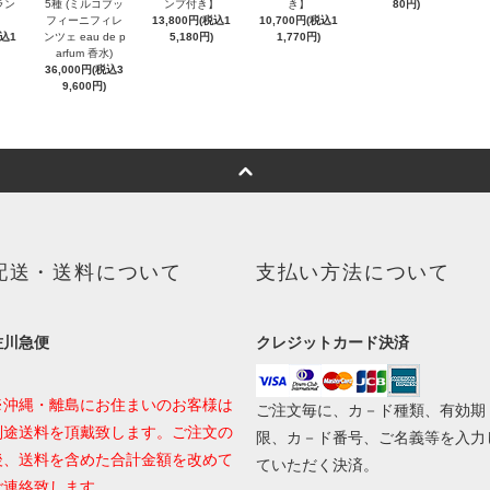
ラン
5種 (ミルコブッ
ンプ付き】
き】
80円)
フィーニフィレ
13,800円(税込1
10,700円(税込1
税込1
ンツェ eau de p
5,180円)
1,770円)
arfum 香水)
36,000円(税込3
9,600円)
配送・送料について
支払い方法について
佐川急便
クレジットカード決済
※沖縄・離島にお住まいのお客様は
ご注文毎に、カ－ド種類、有効期
別途送料を頂戴致します。ご注文の
限、カ－ド番号、ご名義等を入力
後、送料を含めた合計金額を改めて
ていただく決済。
ご連絡致します。