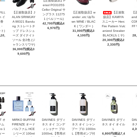
【正規取扱店】P
ersol PO3105S
Cellor Original サ
VILL
【正規取扱店】J
【正規取扱店】w
【正規取
【
ングラス 11275
n イ
ALAN SRIWIJAY
ander .etc UpTo
扱店】KAMIYA
and
1 (ペルソール)
お香
A 98321 Bandu
wn WINE / BLAC
スニーカー Herc
COR
42,700円(税込4
エ・
ng ストレートチ
K ( ワンダー )
Fire Pattern Vulc
FF
6,970円)
ト)
ップ ドレスシュ
31,000円(税込3
anized Sneaker
10,
ーズ ダイナイト
4,100円)
BLACK(カミヤ)
28
ソール 全2色 (ジ
20,300円(税込2
ャランスリワヤ)
2,330円)
36,000円(税込3
9,600円)
T オ
MIRKO BUFFINI
DAVINES ダヴィ
DAVINES ダヴィ
DAVINES ダヴィ
DA
ァム
FIRENZE オード
ネス オイ コンデ
ネス オイ シャン
ネス オイ オイル
ネス
es 1
パルファム HCE
ィショナー プロ
プー プロ 1000m
Ｌ
4,
ヴィー
シリーズ 100ml
1000mL【専用ポ
L【専用ポンプ付
6,800円(税込7,4