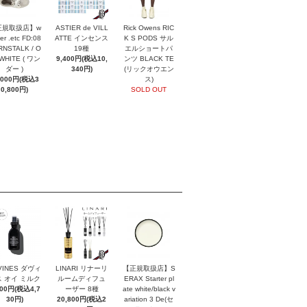
正規取扱店】w
ASTIER de VILL
Rick Owens RIC
er .etc FD:08
ATTE インセンス
K S PODS サル
NSTALK / O
19種
エルショートパ
 WHITE ( ワン
9,400円(税込10,
ンツ BLACK TE
ダー )
340円)
(リックオウエン
,000円(税込3
ス)
0,800円)
SOLD OUT
VINES ダヴィ
LINARI リナーリ
【正規取扱店】S
 オイ ミルク
ルームディフュ
ERAX Starter pl
300円(税込4,7
ーザー 8種
ate white/black v
30円)
20,800円(税込2
ariation 3 De(セ