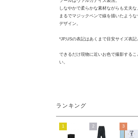
ソールはヴァルカナイズ製法。
しなやかで柔らかな素材ながらも丈夫な
まるでマジックペンで線を描いたような
デザイン。
*JP,USの表記はあくまで目安サイズ
できるだけ現物に近いお色で撮影するこ
い。
ランキング
1
2
3