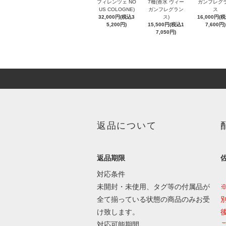
フィレンツェ NO
7種(香水 ヴィー
ガンフレグ
US COLOGNE)
ガンフレグラン
ス
32,000円(税込3
ス)
16,000円(
5,200円)
15,500円(税込1
7,600円)
7,050円)
返品について
返品期限
対応条件
未開封・未使用、タグ等の付属品が
全て揃っている状態の商品のみお受
け致します。
対応可能期間