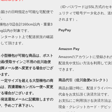
（ID･パスワードはSSL方式のセ
お届けの日時指定が可能な宅配便で
ュリティで暗号データ化され、送
す。
されます）。
1梱包が3辺合計160cm以内・重量3
PayPay
0kg以内が対象です。
インターネット上で配送状況の確認
をして頂けます。
Amazon Pay
・小型梱包が可能な商品は、ポスト
Amazonのアカウントに登録され
投函/受取サインご不用の佐川急便
配送先や支払い方法を利用して決
飛脚メール便へ変更する場合がござ
できます。
います。
商品代引（佐川急便eコレクト）
・一定サイズを超える大型梱包の商
品は、西濃運輸カンガルー便へ変更
商品お届け時に、配送ドライバー
する場合がございます。
代金をお支払頂く決済方法です。
※発送通知メールに記載致しますの
お支払にご利用頂ける決済方法は
で、予めご了承下さい。
現金・クレジットカード・デビッ