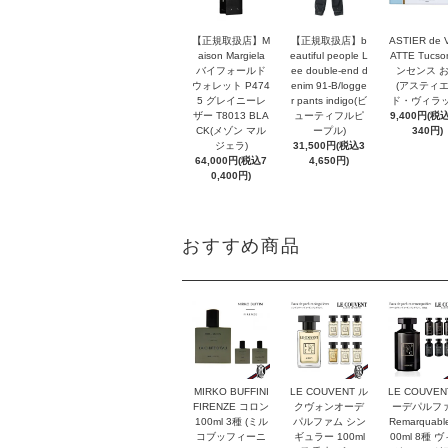
【正規取扱店】M
【正規取扱店】b
ASTIER de 
aison Margiela
eautiful people L
ATTE Tucso
バイフォールド
ee double-end d
ンセンス 
ウォレット P474
enim 91-B/logge
(アスティ
5 グレイニーレ
r pants indigo(ビ
ド・ヴィラッ
ザー T8013 BLA
ューティフルピ
9,400円(税込
CK(メゾン マル
ープル)
340円)
ジェラ)
31,500円(税込3
64,000円(税込7
4,650円)
0,400円)
おすすめ商品
MIRKO BUFFINI
LE COUVENT ル
LE COUVEN
FIRENZE コロン
クヴォンオーデ
ーデパルフ
100ml 3種 (ミル
パルファム シン
Remarquabl
コブッフィーニ
ギュラー 100ml
00ml 8種 