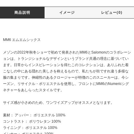
商品説明
イメージ
レビュー(0)
MM6 エムエムシックス
メゾンの2022年秋冬ショーで初めて発表されたMM6とSalomonのコラボレーシ
ョンは、トランジショナルなデザインというブランド共通の理念に基づいてい
ます。日常からインスピレーションを得たこのコレクションは、ありふれた着
こなしの中にある隠れた美しさを称えるもので、私たちが街ですれ違う多様な
服の集まりです。伸縮性のあるクロージャーが特徴のこのスニーカーは、今シ
ーズン、リサイクル・ポリエステルを使用し、フロントにMM6のNumericシグ
ネチャーをあしらったスタイルです。
サイズ感が小さめのため、ワンワイズアップがオススメとなります。
素材： アッパー： ポリエステル 100%
コントラスト： ポリウレタン 100%
ライニング： ポリエステル 100%