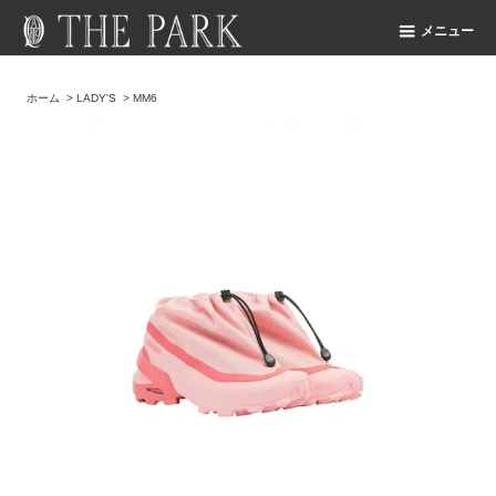
メニュー
ホーム
>
LADY'S
>
MM6