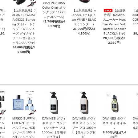
ersol PO3105S
Cellor Original サ
VILL
【正規取扱店】J
【正規取扱店】w
【正規取
【
ングラス 11275
n イ
ALAN SRIWIJAY
ander .etc UpTo
扱店】KAMIYA
and
1 (ペルソール)
お香
A 98321 Bandu
wn WINE / BLAC
スニーカー Herc
COR
42,700円(税込4
エ・
ng ストレートチ
K ( ワンダー )
Fire Pattern Vulc
FF
6,970円)
ト)
ップ ドレスシュ
31,000円(税込3
anized Sneaker
10,
ーズ ダイナイト
4,100円)
BLACK(カミヤ)
28
ソール 全2色 (ジ
20,300円(税込2
ャランスリワヤ)
2,330円)
36,000円(税込3
9,600円)
T オ
MIRKO BUFFINI
DAVINES ダヴィ
DAVINES ダヴィ
DAVINES ダヴィ
DA
ァム
FIRENZE オード
ネス オイ コンデ
ネス オイ シャン
ネス オイ オイル
ネス
es 1
パルファム HCE
ィショナー プロ
プー プロ 1000m
Ｌ
4,
ヴィー
シリーズ 100ml
1000mL【専用ポ
L【専用ポンプ付
6,800円(税込7,4
ラン
5種 (ミルコブッ
ンプ付き】
き】
80円)