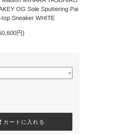
ison MIHARA YASUHIRO
Y OG Sole Sputtering Pai
-top Sneaker WHITE
0,600円)
カートに入れる