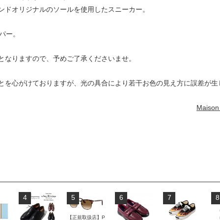
ンドオリジナルのソールを使用したスニーカー。
ッパー。
表記となりますので、予めご了承くださいませ。
とを心がけておりますが、光の具合により若干お色の見え方に誤差が生
Mais
4
5
6
7
8
【正規取扱店】P