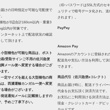
（ID･パスワードはSSL方式のセ
お届けの日時指定が可能な宅配便で
ュリティで暗号データ化され、送
す。
されます）。
1梱包が3辺合計160cm以内・重量3
PayPay
0kg以内が対象です。
インターネット上で配送状況の確認
をして頂けます。
Amazon Pay
・小型梱包が可能な商品は、ポスト
Amazonのアカウントに登録され
投函/受取サインご不用の佐川急便
配送先や支払い方法を利用して決
飛脚メール便へ変更する場合がござ
できます。
います。
商品代引（佐川急便eコレクト）
・一定サイズを超える大型梱包の商
品は、西濃運輸カンガルー便へ変更
商品お届け時に、配送ドライバー
する場合がございます。
代金をお支払頂く決済方法です。
※発送通知メールに記載致しますの
お支払にご利用頂ける決済方法は
で、予めご了承下さい。
現金・クレジットカード・デビッ
カードです。