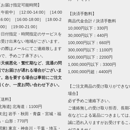
【お届け指定可能時間】
午前中］［12:00-14:00］［14:00
【決済手数料】
16:00］［16:00-18:00］［18:00-2
商品代金合計 / 決済手数料
:00］［19:00-21:00］
10,000円以下：330円
※日付指定・時間指定のサービスを
30,000円以下：440円
お受け出来ない地域がございます。
100,000円以下：660円
その際はメールにてご連絡致します
300,000円以下：1100円
ので、予めご了承下さい。
500,000円以下：2200円
※天候悪化・繁忙期など、流通の問
1,000,000円以下：3300円
題でお届けが遅れる場合がございま
1,000,000円超：4400円
す。急を要する場合は事前にご注文
頂くか、一度お問い合わせ下さい。
【ご注文商品の受け取りができな
場合】
【送料】
必ず予めご連絡下さい。
北海道] 北海道：1100円
ご連絡無しの受け取り拒否、長期
[東北] 岩手・秋田・青森・宮城・福
在などによる返品につきましては
島・山形：770円
誠に恐れ入りますがお受けするこ
[関東] 東京・神奈川・千葉・埼玉・
ができません。