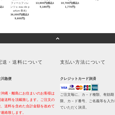
フィーニフィレ
13,800円(税込1
10,700円(税込1
税込1
ンツェ eau de p
5,180円)
1,770円)
arfum 香水)
36,000円(税込3
9,600円)
配送・送料について
支払い方法について
佐川急便
クレジットカード決済
※沖縄・離島にお住まいのお客様は
ご注文毎に、カ－ド種類、有効期
別途送料を頂戴致します。ご注文の
限、カ－ド番号、ご名義等を入力
後、送料を含めた合計金額を改めて
ていただく決済。
ご連絡致します。