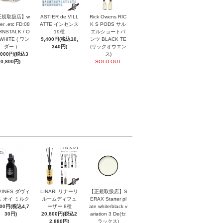
正規取扱店】w
ASTIER de VILL
Rick Owens RIC
er .etc FD:08
ATTE インセンス
K S PODS サル
NSTALK / O
19種
エルショートパ
 WHITE ( ワン
9,400円(税込10,
ンツ BLACK TE
ダー )
340円)
(リックオウエン
,000円(税込3
ス)
0,800円)
SOLD OUT
VINES ダヴィ
LINARI リナーリ
【正規取扱店】S
 オイ ミルク
ルームディフュ
ERAX Starter pl
300円(税込4,7
ーザー 8種
ate white/black v
30円)
20,800円(税込2
ariation 3 De(セ
2,880円)
ラックス)