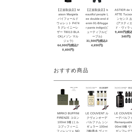
【正規取扱店】M
【正規取扱店】b
ASTIER de 
aison Margiela
eautiful people L
ATTE Tucso
バイフォールド
ee double-end d
ンセンス 
ウォレット P474
enim 91-B/logge
(アスティ
5 グレイニーレ
r pants indigo(ビ
ド・ヴィラッ
ザー T8013 BLA
ューティフルピ
9,400円(税込
CK(メゾン マル
ープル)
340円)
ジェラ)
31,500円(税込3
64,000円(税込7
4,650円)
0,400円)
おすすめ商品
MIRKO BUFFINI
LE COUVENT ル
LE COUVEN
FIRENZE コロン
クヴォンオーデ
ーデパルフ
100ml 3種 (ミル
パルファム シン
Remarquabl
コブッフィーニ
ギュラー 100ml
00ml 8種 
フィレンツェ NO
7種(香水 ヴィー
ガンフレグ