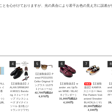
ことを心がけておりますが、光の具合により若干お色の見え方に誤差が
4
5
6
7
8
【正規取扱店】P
ersol PO3105S
Cellor Original サ
VILL
【正規取扱店】J
【正規取扱店】w
【正規取
【
ングラス 11275
n イ
ALAN SRIWIJAY
ander .etc UpTo
扱店】KAMIYA
and
1 (ペルソール)
お香
A 98321 Bandu
wn WINE / BLAC
スニーカー Herc
COR
42,700円(税込4
エ・
ng ストレートチ
K ( ワンダー )
Fire Pattern Vulc
FF
6,970円)
ト)
ップ ドレスシュ
31,000円(税込3
anized Sneaker
10,
ーズ ダイナイト
4,100円)
BLACK(カミヤ)
28
ソール 全2色 (ジ
20,300円(税込2
ャランスリワヤ)
2,330円)