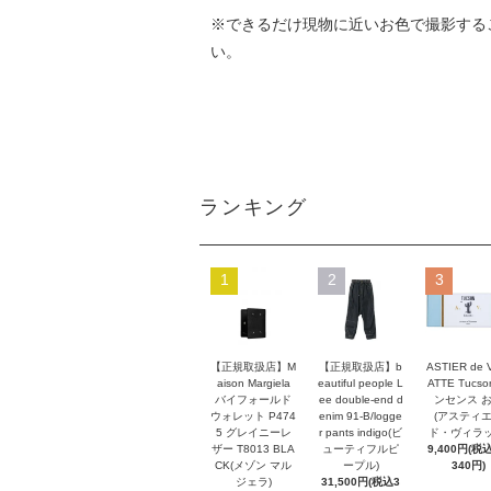
※できるだけ現物に近いお色で撮影する
い。
ランキング
1
2
3
【正規取扱店】M
【正規取扱店】b
ASTIER de 
aison Margiela
eautiful people L
ATTE Tucso
バイフォールド
ee double-end d
ンセンス 
ウォレット P474
enim 91-B/logge
(アスティ
5 グレイニーレ
r pants indigo(ビ
ド・ヴィラッ
ザー T8013 BLA
ューティフルピ
9,400円(税込
CK(メゾン マル
ープル)
340円)
ジェラ)
31,500円(税込3