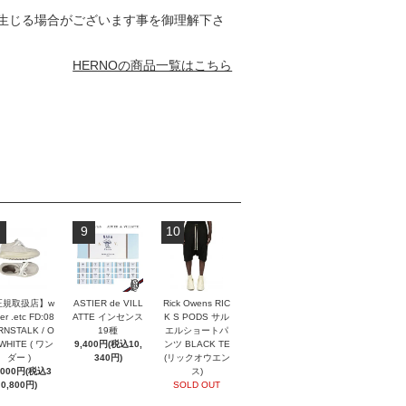
生じる場合がございます事を御理解下さ
HERNOの商品一覧はこちら
9
10
正規取扱店】w
ASTIER de VILL
Rick Owens RIC
er .etc FD:08
ATTE インセンス
K S PODS サル
NSTALK / O
19種
エルショートパ
 WHITE ( ワン
9,400円(税込10,
ンツ BLACK TE
ダー )
340円)
(リックオウエン
,000円(税込3
ス)
0,800円)
SOLD OUT