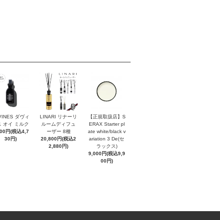
VINES ダヴィ
LINARI リナーリ
【正規取扱店】S
 オイ ミルク
ルームディフュ
ERAX Starter pl
300円(税込4,7
ーザー 8種
ate white/black v
30円)
20,800円(税込2
ariation 3 De(セ
2,880円)
ラックス)
9,000円(税込9,9
00円)