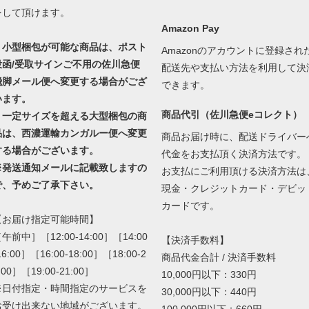
をして頂けます。
Amazon Pay
・小型梱包が可能な商品は、ポスト
Amazonのアカウントに登録され
投函/受取サインご不用の佐川急便
配送先や支払い方法を利用して決
飛脚メール便へ変更する場合がござ
できます。
います。
商品代引（佐川急便eコレクト）
・一定サイズを超える大型梱包の商
品は、西濃運輸カンガルー便へ変更
商品お届け時に、配送ドライバー
する場合がございます。
代金をお支払頂く決済方法です。
※発送通知メールに記載致しますの
お支払にご利用頂ける決済方法は
で、予めご了承下さい。
現金・クレジットカード・デビッ
カードです。
【お届け指定可能時間】
午前中］［12:00-14:00］［14:00
【決済手数料】
16:00］［16:00-18:00］［18:00-2
商品代金合計 / 決済手数料
:00］［19:00-21:00］
10,000円以下：330円
※日付指定・時間指定のサービスを
30,000円以下：440円
お受け出来ない地域がございます。