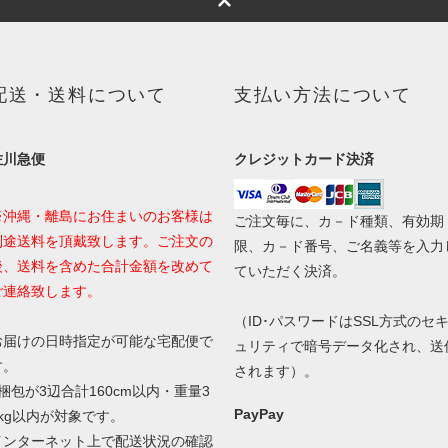
配送・送料について
支払い方法について
佐川急便
クレジットカード決済
※沖縄・離島にお住まいのお客様は
ご注文毎に、カ－ド種類、有効期
別途送料を頂戴致します。ご注文の
限、カ－ド番号、ご名義等を入力
後、送料を含めた合計金額を改めて
ていただく決済。
ご連絡致します。
（ID･パスワードはSSL方式のセ
お届けの日時指定が可能な宅配便で
ュリティで暗号データ化され、送
す。
されます）。
1梱包が3辺合計160cm以内・重量3
PayPay
0kg以内が対象です。
インターネット上で配送状況の確認