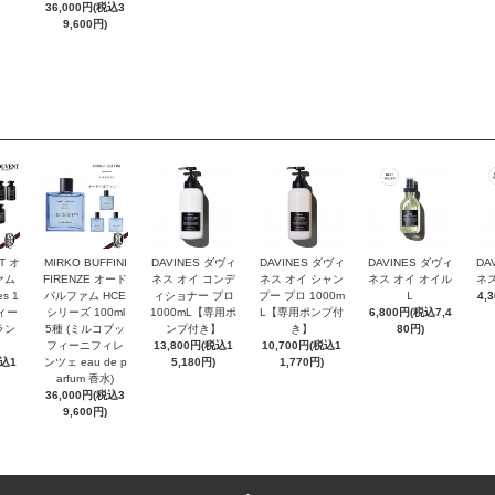
36,000円(税込3
9,600円)
T オ
MIRKO BUFFINI
DAVINES ダヴィ
DAVINES ダヴィ
DAVINES ダヴィ
DA
ァム
FIRENZE オード
ネス オイ コンデ
ネス オイ シャン
ネス オイ オイル
ネス
es 1
パルファム HCE
ィショナー プロ
プー プロ 1000m
Ｌ
4,
ヴィー
シリーズ 100ml
1000mL【専用ポ
L【専用ポンプ付
6,800円(税込7,4
ラン
5種 (ミルコブッ
ンプ付き】
き】
80円)
フィーニフィレ
13,800円(税込1
10,700円(税込1
税込1
ンツェ eau de p
5,180円)
1,770円)
arfum 香水)
36,000円(税込3
9,600円)