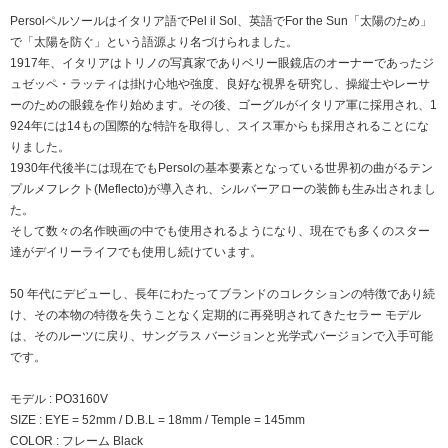
Persolペルソールはイタリア語でPel il Sol、英語でFor the Sun「太陽のため」
で「太陽を防ぐ」という語源より名づけられました。
1917年、イタリアはトリノの写真家でありベリー眼鏡店のオーナーであったジ
ュゼッペ・ラッティは掛け心地や強度、良好な視界を研究し、操縦士やレーサ
ーのための眼鏡を作り始めます。その後、ゴーグルがイタリア軍に採用され、1
924年には14もの国際的な特許を取得し、スイス軍からも採用されることにな
りました。
1930年代後半には現在でもPersolの基本要素となっている世界初の曲がるテン
プルメフレクト(Meflecto)が導入され、シルバーアローの装飾も生み出されまし
た。
そして数々の名作映画の中でも使用されるようになり、現在でも多くのスター
達がデイリーライフでも使用し続けています。
50 年代にデビューし、長年にわたってブランドのコレクションの特徴であり続
け、その本物の特徴を失うことなく定期的に再発明されてきたセラー モデル
は、そのルーツに戻り、サングラス バージョンと光学式バージョンで入手可能
です。
モデル : PO3160V
SIZE : EYE = 52mm / D.B.L = 18mm / Temple = 145mm
COLOR : フレーム Black