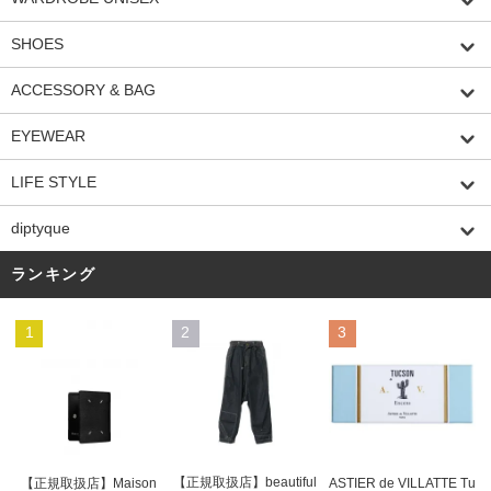
SHOES
ACCESSORY & BAG
EYEWEAR
LIFE STYLE
diptyque
ランキング
1
2
3
【正規取扱店】beautiful
ASTIER de VILLATTE Tu
【正規取扱店】Maison