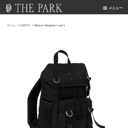
メニュー
ホーム
>
LADY'S
>
Maison Margiela Lady's