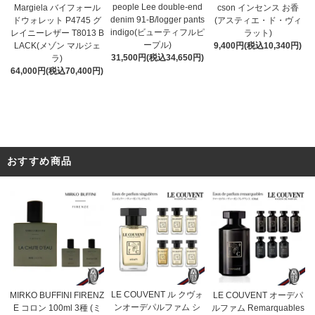
people Lee double-end
cson インセンス お香
Margiela バイフォール
denim 91-B/logger pants
(アスティエ・ド・ヴィ
ドウォレット P4745 グ
indigo(ビューティフルピ
ラット)
レイニーレザー T8013 B
ープル)
9,400円(税込10,340円)
LACK(メゾン マルジェ
31,500円(税込34,650円)
ラ)
64,000円(税込70,400円)
おすすめ商品
LE COUVENT ル クヴォ
MIRKO BUFFINI FIRENZ
LE COUVENT オーデパ
ンオーデパルファム シ
E コロン 100ml 3種 (ミ
ルファム Remarquables