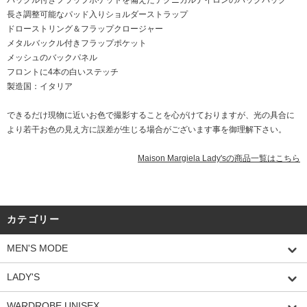
バックル付きフラップポケットを備えたテクニカルナイロンのバックパック
長さ調整可能なパッド入りショルダーストラップ
ドローストリング＆フラップクロージャー
メタルバックル付きフラップポケット
メッシュのバックパネル
フロントに4本の白いステッチ
製造国：イタリア
できるだけ現物に近いお色で撮影することを心がけておりますが、光の具合に
より若干お色の見え方に誤差が生じる場合がございます事を御理解下さい。
Maison Margiela Lady'sの商品一覧はこちら
カテゴリー
MEN'S MODE
LADY'S
WARDROBE UNISEX