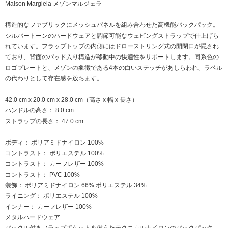
Maison Margiela メゾンマルジェラ
構造的なファブリックにメッシュパネルを組み合わせた高機能バックパック。
シルバートーンのハードウェアと調節可能なウェビングストラップで仕上げら
れています。フラップトップの内側にはドローストリング式の開閉口が隠され
ており、背面のパッド入り構造が移動中の快適性をサポートします。同系色の
ロゴプレートと、メゾンの象徴である4本の白いステッチがあしらわれ、ラベル
の代わりとして存在感を放ちます。
42.0 cm x 20.0 cm x 28.0 cm（高さ x 幅 x 長さ）
ハンドルの高さ： 8.0 cm
ストラップの長さ： 47.0 cm
ボディ： ポリアミドナイロン 100%
コントラスト： ポリエステル 100%
コントラスト： カーフレザー 100%
コントラスト： PVC 100%
装飾： ポリアミドナイロン 66% ポリエステル 34%
ライニング： ポリエステル 100%
インナー： カーフレザー 100%
メタルハードウェア