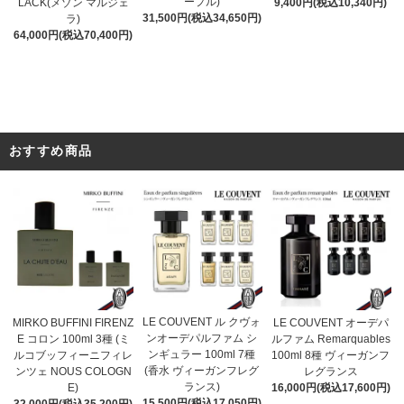
ープル)
9,400円(税込10,340円)
LACK(メゾン マルジェ
31,500円(税込34,650円)
ラ)
64,000円(税込70,400円)
おすすめ商品
LE COUVENT ル クヴォ
MIRKO BUFFINI FIRENZ
LE COUVENT オーデパ
ンオーデパルファム シ
E コロン 100ml 3種 (ミ
ルファム Remarquables
ンギュラー 100ml 7種
ルコブッフィーニフィレ
100ml 8種 ヴィーガンフ
(香水 ヴィーガンフレグ
ンツェ NOUS COLOGN
レグランス
ランス)
E)
16,000円(税込17,600円)
15,500円(税込17,050円)
32,000円(税込35,200円)