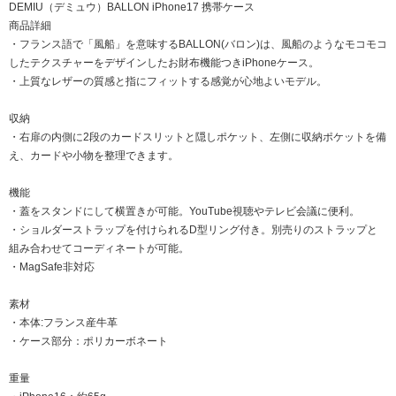
DEMIU（デミュウ）BALLON iPhone17 携帯ケース
商品詳細
・フランス語で「風船」を意味するBALLON(バロン)は、風船のようなモコモコ
したテクスチャーをデザインしたお財布機能つきiPhoneケース。
・上質なレザーの質感と指にフィットする感覚が心地よいモデル。
収納
・右扉の内側に2段のカードスリットと隠しポケット、左側に収納ポケットを備
え、カードや小物を整理できます。
機能
・蓋をスタンドにして横置きが可能。YouTube視聴やテレビ会議に便利。
・ショルダーストラップを付けられるD型リング付き。別売りのストラップと
組み合わせてコーディネートが可能。
・MagSafe非対応
素材
・本体:フランス産牛革
・ケース部分：ポリカーボネート
重量