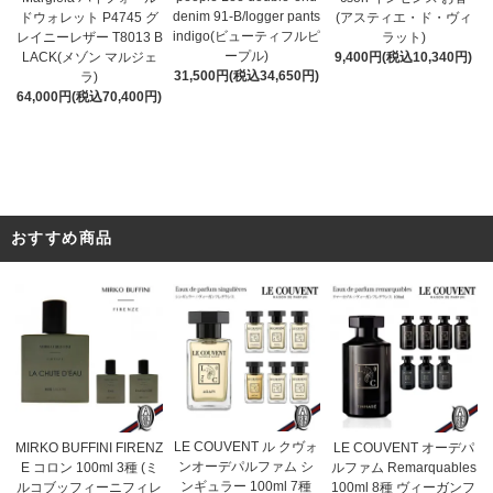
denim 91-B/logger pants
(アスティエ・ド・ヴィ
ドウォレット P4745 グ
indigo(ビューティフルピ
ラット)
レイニーレザー T8013 B
ープル)
9,400円(税込10,340円)
LACK(メゾン マルジェ
31,500円(税込34,650円)
ラ)
64,000円(税込70,400円)
おすすめ商品
LE COUVENT ル クヴォ
MIRKO BUFFINI FIRENZ
LE COUVENT オーデパ
ンオーデパルファム シ
E コロン 100ml 3種 (ミ
ルファム Remarquables
ンギュラー 100ml 7種
ルコブッフィーニフィレ
100ml 8種 ヴィーガンフ