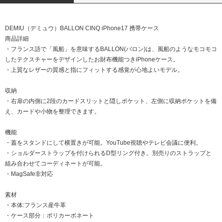
DEMIU（デミュウ）BALLON CINQ iPhone17 携帯ケース
商品詳細
・フランス語で「風船」を意味するBALLON(バロン)は、風船のようなモコモコ
したテクスチャーをデザインしたお財布機能つきiPhoneケース。
・上質なレザーの質感と指にフィットする感覚が心地よいモデル。
収納
・右扉の内側に2段のカードスリットと隠しポケット、左側に収納ポケットを備
え、カードや小物を整理できます。
機能
・蓋をスタンドにして横置きが可能。YouTube視聴やテレビ会議に便利。
・ショルダーストラップを付けられるD型リング付き。別売りのストラップと
組み合わせてコーディネートが可能。
・MagSafe非対応
素材
・本体:フランス産牛革
・ケース部分：ポリカーボネート