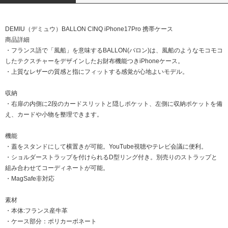
DEMIU（デミュウ）BALLON CINQ iPhone17Pro 携帯ケース
商品詳細
・フランス語で「風船」を意味するBALLON(バロン)は、風船のようなモコモコ
したテクスチャーをデザインしたお財布機能つきiPhoneケース。
・上質なレザーの質感と指にフィットする感覚が心地よいモデル。
収納
・右扉の内側に2段のカードスリットと隠しポケット、左側に収納ポケットを備
え、カードや小物を整理できます。
機能
・蓋をスタンドにして横置きが可能。YouTube視聴やテレビ会議に便利。
・ショルダーストラップを付けられるD型リング付き。別売りのストラップと
組み合わせてコーディネートが可能。
・MagSafe非対応
素材
・本体:フランス産牛革
・ケース部分：ポリカーボネート