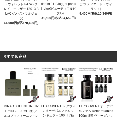
denim 91-B/logger pants
(アスティエ・ド・ヴィ
ドウォレット P4745 グ
indigo(ビューティフルピ
ラット)
レイニーレザー T8013 B
ープル)
9,400円(税込10,340円)
LACK(メゾン マルジェ
31,500円(税込34,650円)
ラ)
64,000円(税込70,400円)
おすすめ商品
LE COUVENT ル クヴォ
MIRKO BUFFINI FIRENZ
LE COUVENT オーデパ
ンオーデパルファム シ
E コロン 100ml 3種 (ミ
ルファム Remarquables
ンギュラー 100ml 7種
ルコブッフィーニフィレ
100ml 8種 ヴィーガンフ