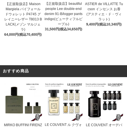
【正規取扱店】beautiful
ASTIER de VILLATTE Tu
【正規取扱店】Maison
people Lee double-end
cson インセンス お香
Margiela バイフォール
denim 91-B/logger pants
(アスティエ・ド・ヴィ
ドウォレット P4745 グ
indigo(ビューティフルピ
ラット)
レイニーレザー T8013 B
ープル)
9,400円(税込10,340円)
LACK(メゾン マルジェ
31,500円(税込34,650円)
ラ)
64,000円(税込70,400円)
おすすめ商品
LE COUVENT ル クヴォ
MIRKO BUFFINI FIRENZ
LE COUVENT オーデパ