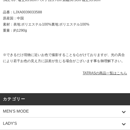
SIZE 03 : 着丈63.0cm バスト123.7cm 肩幅58.5cm 袖丈53.6cm
品番：LJXA0039033588
原産国：中国
素材：表地:ポリエステル100%裏地:ポリエステル100%
重量：約1290g
※できるだけ現物に近いお色で撮影することを心がけておりますが、光の具合
により若干お色の見え方に誤差が生じる場合がございます事を御理解下さい。
TATRASの商品一覧はこちら
カテゴリー
MEN'S MODE
LADY'S