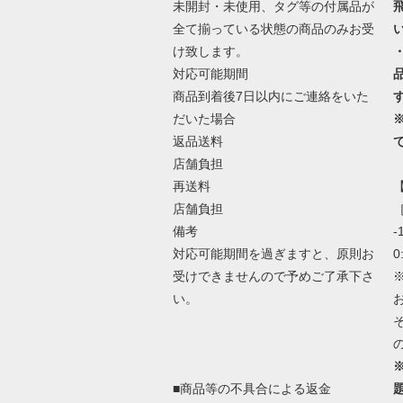
未開封・未使用、タグ等の付属品が
全て揃っている状態の商品のみお受
け致します。
対応可能期間
商品到着後7日以内にご連絡をいた
だいた場合
返品送料
店舗負担
再送料
店舗負担
［
備考
-
対応可能期間を過ぎますと、原則お
0
受けできませんので予めご了承下さ
い。
■商品等の不具合による返金