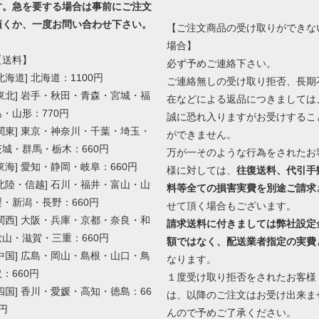
す。急を要する場合は事前にご注文
頂くか、一度お問い合わせ下さい。
【ご注文商品の受け取りができな
場合】
【送料】
必ず予めご連絡下さい。
北海道] 北海道：1100円
ご連絡無しの受け取り拒否、長期
[東北] 岩手・秋田・青森・宮城・福
在などによる返品につきましては
島・山形：770円
誠に恐れ入りますがお受けするこ
[関東] 東京・神奈川・千葉・埼玉・
ができません。
茨城・群馬・栃木：660円
万が一そのような行為をされたお
[東海] 愛知・静岡・岐阜：660円
様に対しては、
往復送料、代引手
[北陸・信越] 石川・福井・富山・山
料等全ての損害実費を別途ご請求
梨・新潟・長野：660円
せて頂く場合もございます。
[関西] 大阪・兵庫・京都・奈良・和
請求送料に付きましては弊社設定
歌山・滋賀・三重：660円
額ではなく、配送業者指定の実費
[中国] 広島・岡山・島根・山口・鳥
なります。
：660円
１度受け取り拒否をされたお客様
[四国] 香川・愛媛・高知・徳島：66
は、以降のご注文はお受け出来ま
円
んので予めご了承ください。