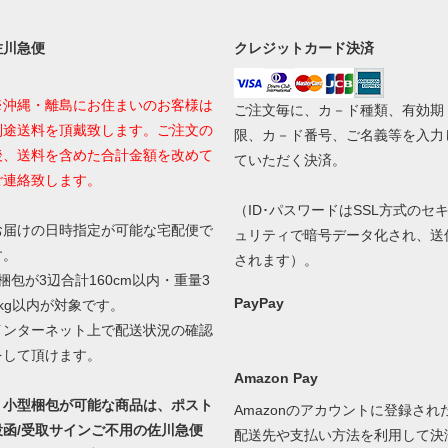
佐川急便
クレジットカード決済
※沖縄・離島にお住まいのお客様は
ご注文毎に、カ－ド種類、有効期
別途送料を頂戴致します。ご注文の
限、カ－ド番号、ご名義等を入力
後、送料を含めた合計金額を改めて
ていただく決済。
ご連絡致します。
（ID･パスワードはSSL方式のセ
お届けの日時指定が可能な宅配便で
ュリティで暗号データ化され、送
す。
されます）。
1梱包が3辺合計160cm以内・重量3
PayPay
0kg以内が対象です。
インターネット上で配送状況の確認
をして頂けます。
Amazon Pay
・小型梱包が可能な商品は、ポスト
Amazonのアカウントに登録され
投函/受取サインご不用の佐川急便
配送先や支払い方法を利用して決