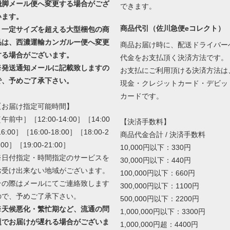
飛脚メール便へ変更する場合がござ
できます。
います。
商品代引（佐川急便eコレクト）
・一定サイズを超える大型梱包の商
品は、西濃運輸カンガルー便へ変更
商品お届け時に、配送ドライバー
する場合がございます。
代金をお支払頂く決済方法です。
※発送通知メールに記載致しますの
お支払にご利用頂ける決済方法は
で、予めご了承下さい。
現金・クレジットカード・デビッ
カードです。
【お届け指定可能時間】
午前中］［12:00-14:00］［14:00
【決済手数料】
16:00］［16:00-18:00］［18:00-2
商品代金合計 / 決済手数料
:00］［19:00-21:00］
10,000円以下：330円
※日付指定・時間指定のサービスを
30,000円以下：440円
お受け出来ない地域がございます。
100,000円以下：660円
その際はメールにてご連絡致します
300,000円以下：1100円
ので、予めご了承下さい。
500,000円以下：2200円
※天候悪化・繁忙期など、流通の問
1,000,000円以下：3300円
題でお届けが遅れる場合がございま
1,000,000円超：4400円