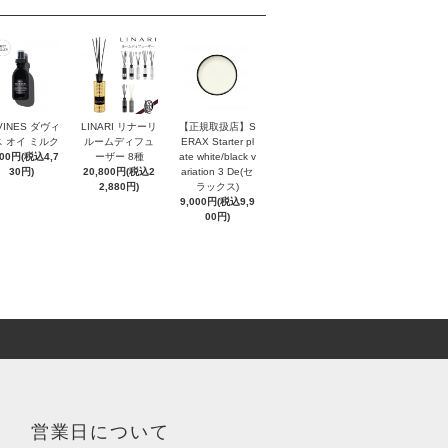
VINES ダヴィ
LINARI リナーリ
【正規取扱店】S
 オイ ミルク
ルームディフュ
ERAX Starter pl
300円(税込4,7
ーザー 8種
ate white/black v
30円)
20,800円(税込2
ariation 3 De(セ
2,880円)
ラックス)
9,000円(税込9,9
00円)
営業日について