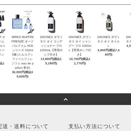
T オ
MIRKO BUFFINI
DAVINES ダヴィ
DAVINES ダヴィ
DAVINES ダヴィ
DA
ァム
FIRENZE オード
ネス オイ コンデ
ネス オイ シャン
ネス オイ オイル
ネス
es 1
パルファム HCE
ィショナー プロ
プー プロ 1000m
Ｌ
4,
ヴィー
シリーズ 100ml
1000mL【専用ポ
L【専用ポンプ付
6,800円(税込7,4
ラン
5種 (ミルコブッ
ンプ付き】
き】
80円)
フィーニフィレ
13,800円(税込1
10,700円(税込1
税込1
ンツェ eau de p
5,180円)
1,770円)
arfum 香水)
36,000円(税込3
9,600円)
配送・送料について
支払い方法について