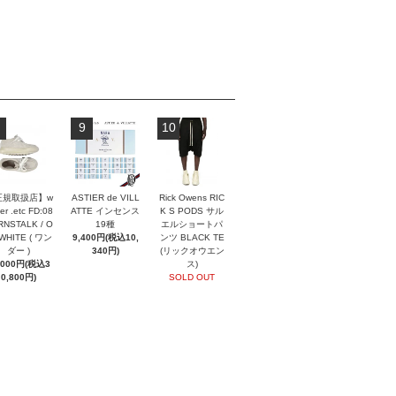
9
10
正規取扱店】w
ASTIER de VILL
Rick Owens RIC
er .etc FD:08
ATTE インセンス
K S PODS サル
NSTALK / O
19種
エルショートパ
 WHITE ( ワン
9,400円(税込10,
ンツ BLACK TE
ダー )
340円)
(リックオウエン
,000円(税込3
ス)
0,800円)
SOLD OUT