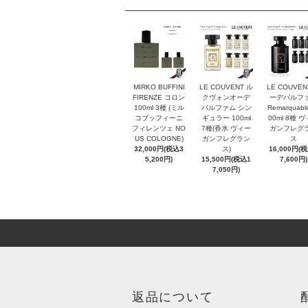
MIRKO BUFFINI
LE COUVENT ル
LE COUVEN
FIRENZE コロン
クヴォンオーデ
ーデパルフ
100ml 3種 (ミル
パルファム シン
Remarquabl
コブッフィーニ
ギュラー 100ml
00ml 8種 
フィレンツェ NO
7種(香水 ヴィー
ガンフレグ
US COLOGNE)
ガンフレグラン
ス
32,000円(税込3
ス)
16,000円(
5,200円)
15,500円(税込1
7,600円)
7,050円)
返品について