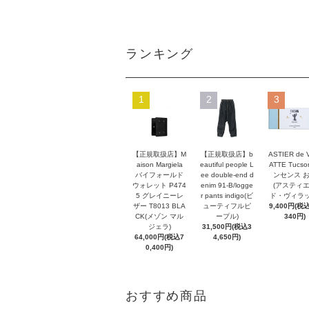
ランキング
1
2
3
【正規取扱店】M
【正規取扱店】b
ASTIER de 
aison Margiela
eautiful people L
ATTE Tucso
バイフォールド
ee double-end d
ンセンス 
ウォレット P474
enim 91-B/logge
(アスティ
5 グレイニーレ
r pants indigo(ビ
ド・ヴィラッ
ザー T8013 BLA
ューティフルピ
9,400円(税込
CK(メゾン マル
ープル)
340円)
ジェラ)
31,500円(税込3
64,000円(税込7
4,650円)
0,400円)
おすすめ商品