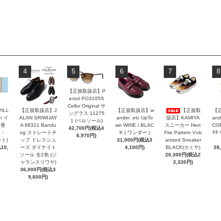
4
5
6
7
8
【正規取扱店】P
ersol PO3105S
Cellor Original サ
VILL
【正規取扱店】J
【正規取扱店】w
【正規取
【
ングラス 11275
n イ
ALAN SRIWIJAY
ander .etc UpTo
扱店】KAMIYA
and
1 (ペルソール)
お香
A 98321 Bandu
wn WINE / BLAC
スニーカー Herc
COR
42,700円(税込4
エ・
ng ストレートチ
K ( ワンダー )
Fire Pattern Vulc
FF
6,970円)
ト)
ップ ドレスシュ
31,000円(税込3
anized Sneaker
10,
ーズ ダイナイト
4,100円)
BLACK(カミヤ)
28
ソール 全2色 (ジ
20,300円(税込2
ャランスリワヤ)
2,330円)
36,000円(税込3
9,600円)