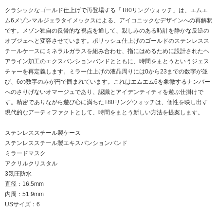
クラシックなゴールド仕上げで再登場する「T80リングウォッチ」は、エムエ
ム6メゾンマルジェラタイメックスによる、アイコニックなデザインへの再解釈
です。メゾン独自の反骨的な視点を通して、親しみのある時計を静かな反逆の
オブジェへと変容させています。ポリッシュ仕上げのゴールドのステンレスス
チールケースにミネラルガラスを組み合わせ、指にはめるために設計されたヘ
アライン加工のエクスパンションバンドとともに、時間をまとうというジェス
チャーを再定義します。ミラー仕上げの液晶周りには0から23までの数字が並
び、6の数字のみが円で囲まれています。これはエムエム6を象徴するナンバー
へのさりげないオマージュであり、認識とアイデンティティを遊ぶ仕掛けで
す。精密でありながら遊び心に満ちたT80リングウォッチは、個性を映し出す
現代的なアーティファクトとして、時間をまとう新しい方法を提案します。
ステンレススチール製ケース
ステンレススチール製エキスパンションバンド
ミラードマスク
アクリルクリスタル
3気圧防水
直径：16.5mm
内周：51.9mm
USサイズ：6