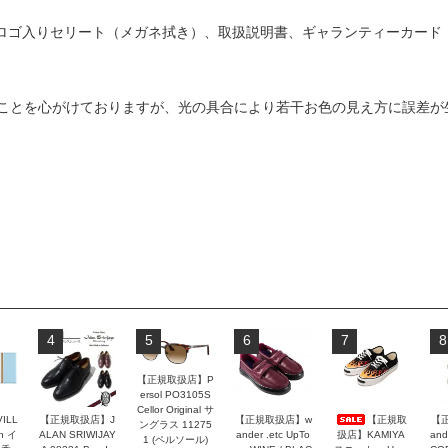
ルロゴ入りセリート（メガネ拭き）、取扱説明書、ギャランティーカード
ことを心がけておりますが、光の具合により若干お色の見え方に誤差が
4
5
6
7
8
【正規取扱店】P
ersol PO3105S
Cellor Original サ
VILL
【正規取扱店】J
【正規取扱店】w
【正規取
【
ングラス 11275
n イ
ALAN SRIWIJAY
ander .etc UpTo
扱店】KAMIYA
and
1 (ペルソール)