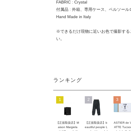
FABRIC : Crystal
付属品 : 外箱、専用ケース、ペルソー
Hand Made in Italy
※できるだけ現物に近いお色で撮影する
い。
ランキング
1
2
3
【正規取扱店】M
【正規取扱店】b
ASTIER de 
aison Margiela
eautiful people L
ATTE Tucso