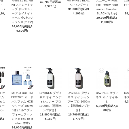
お香
A 98321 Bandu
wn WINE / BLAC
スニーカー Herc
COR
42,700円(税込4
エ・
ng ストレートチ
K ( ワンダー )
Fire Pattern Vulc
FF
6,970円)
ト)
ップ ドレスシュ
31,000円(税込3
anized Sneaker
10,
ーズ ダイナイト
4,100円)
BLACK(カミヤ)
28
ソール 全2色 (ジ
20,300円(税込2
ャランスリワヤ)
2,330円)
36,000円(税込3
9,600円)
T オ
MIRKO BUFFINI
DAVINES ダヴィ
DAVINES ダヴィ
DAVINES ダヴィ
DA
ァム
FIRENZE オード
ネス オイ コンデ
ネス オイ シャン
ネス オイ オイル
ネス
es 1
パルファム HCE
ィショナー プロ
プー プロ 1000m
Ｌ
4,
ヴィー
シリーズ 100ml
1000mL【専用ポ
L【専用ポンプ付
6,800円(税込7,4
ラン
5種 (ミルコブッ
ンプ付き】
き】
80円)
フィーニフィレ
13,800円(税込1
10,700円(税込1
税込1
ンツェ eau de p
5,180円)
1,770円)
arfum 香水)
36,000円(税込3