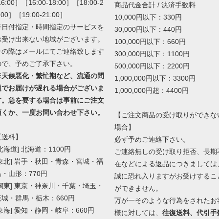
16:00］［16:00-18:00］［18:00-2
商品代金合計 / 決済手数料
:00］［19:00-21:00］
10,000円以下：330円
※日付指定・時間指定のサービスを
30,000円以下：440円
お受け出来ない地域がございます。
100,000円以下：660円
その際はメールにてご連絡致します
300,000円以下：1100円
ので、予めご了承下さい。
500,000円以下：2200円
※天候悪化・繁忙期など、流通の問
1,000,000円以下：3300円
題でお届けが遅れる場合がございま
1,000,000円超：4400円
す。急を要する場合は事前にご注文
頂くか、一度お問い合わせ下さい。
【ご注文商品の受け取りができな
場合】
【送料】
必ず予めご連絡下さい。
北海道] 北海道：1100円
ご連絡無しの受け取り拒否、長期
[東北] 岩手・秋田・青森・宮城・福
在などによる返品につきましては
島・山形：770円
誠に恐れ入りますがお受けするこ
[関東] 東京・神奈川・千葉・埼玉・
ができません。
茨城・群馬・栃木：660円
万が一そのような行為をされたお
[東海] 愛知・静岡・岐阜：660円
様に対しては、
往復送料、代引手