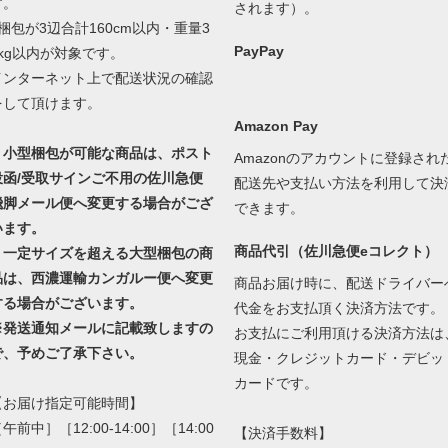
す。
されます）。
1梱包が3辺合計160cm以内・重量3
PayPay
0kg以内が対象です。
インターネット上で配送状況の確認
をして頂けます。
Amazon Pay
・小型梱包が可能な商品は、ポスト
Amazonのアカウントに登録され
投函/受取サインご不用の佐川急便
配送先や支払い方法を利用して決
飛脚メール便へ変更する場合がござ
できます。
います。
商品代引（佐川急便eコレクト）
・一定サイズを超える大型梱包の商
品は、西濃運輸カンガルー便へ変更
商品お届け時に、配送ドライバー
する場合がございます。
代金をお支払頂く決済方法です。
※発送通知メールに記載致しますの
お支払にご利用頂ける決済方法は
で、予めご了承下さい。
現金・クレジットカード・デビッ
カードです。
【お届け指定可能時間】
午前中］［12:00-14:00］［14:00
【決済手数料】