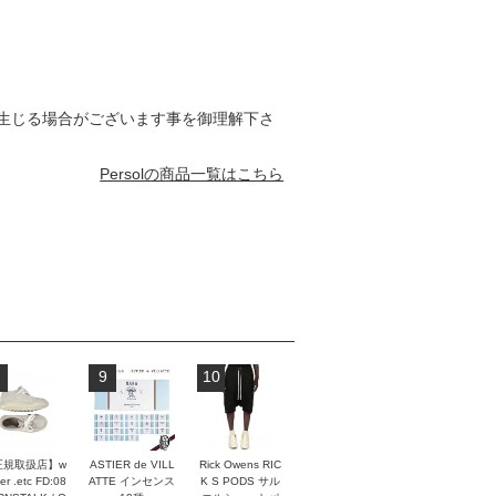
生じる場合がございます事を御理解下さ
Persolの商品一覧はこちら
9
10
正規取扱店】w
ASTIER de VILL
Rick Owens RIC
er .etc FD:08
ATTE インセンス
K S PODS サル