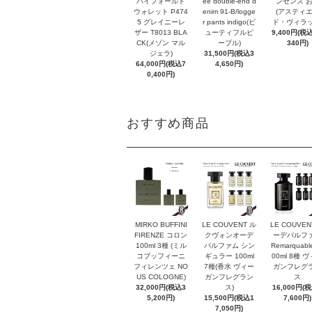
バイフォールド
ee double-end d
ンセンス 
ウォレット P474
enim 91-B/logge
(アスティ
5 グレイニーレ
r pants indigo(ビ
ド・ヴィラッ
ザー T8013 BLA
ューティフルピ
9,400円(税込
CK(メゾン マル
ープル)
340円)
ジェラ)
31,500円(税込3
64,000円(税込7
4,650円)
0,400円)
おすすめ商品
MIRKO BUFFINI
LE COUVENT ル
LE COUVEN
FIRENZE コロン
クヴォンオーデ
ーデパルフ
100ml 3種 (ミル
パルファム シン
Remarquabl
コブッフィーニ
ギュラー 100ml
00ml 8種 
フィレンツェ NO
7種(香水 ヴィー
ガンフレグ
US COLOGNE)
ガンフレグラン
ス
32,000円(税込3
ス)
16,000円(
5,200円)
15,500円(税込1
7,600円)
7,050円)