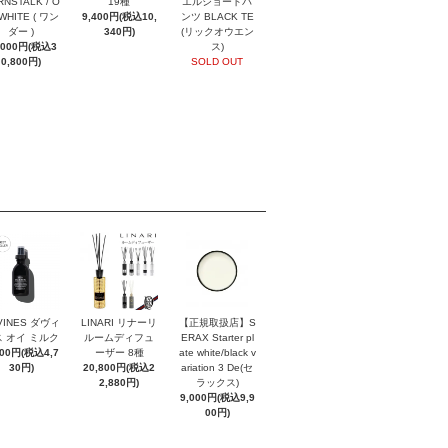
NSTALK / O
19種
エルショートパ
 WHITE ( ワン
9,400円(税込10,
ンツ BLACK TE
ダー )
340円)
(リックオウエン
,000円(税込3
ス)
0,800円)
SOLD OUT
VINES ダヴィ
LINARI リナーリ
【正規取扱店】S
 オイ ミルク
ルームディフュ
ERAX Starter pl
300円(税込4,7
ーザー 8種
ate white/black v
30円)
20,800円(税込2
ariation 3 De(セ
2,880円)
ラックス)
9,000円(税込9,9
00円)