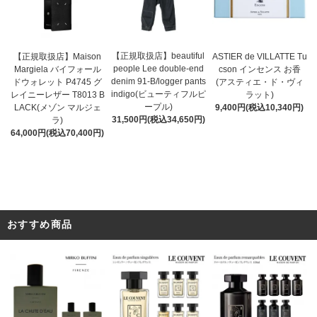
【正規取扱店】beautiful
ASTIER de VILLATTE Tu
【正規取扱店】Maison
people Lee double-end
cson インセンス お香
Margiela バイフォール
denim 91-B/logger pants
(アスティエ・ド・ヴィ
ドウォレット P4745 グ
indigo(ビューティフルピ
ラット)
レイニーレザー T8013 B
ープル)
9,400円(税込10,340円)
LACK(メゾン マルジェ
31,500円(税込34,650円)
ラ)
64,000円(税込70,400円)
おすすめ商品