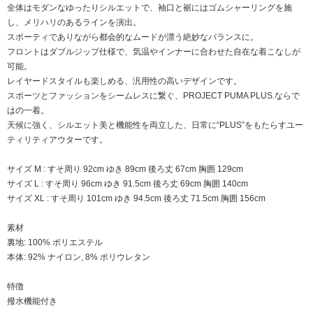
全体はモダンなゆったりシルエットで、袖口と裾にはゴムシャーリングを施
し、メリハリのあるラインを演出。
スポーティでありながら都会的なムードが漂う絶妙なバランスに。
フロントはダブルジップ仕様で、気温やインナーに合わせた自在な着こなしが
可能。
レイヤードスタイルも楽しめる、汎用性の高いデザインです。
スポーツとファッションをシームレスに繋ぐ、PROJECT PUMA PLUS.ならで
はの一着。
天候に強く、シルエット美と機能性を両立した、日常に“PLUS”をもたらすユー
ティリティアウターです。
サイズ M : すそ周り 92cm ゆき 89cm 後ろ丈 67cm 胸囲 129cm
サイズ L : すそ周り 96cm ゆき 91.5cm 後ろ丈 69cm 胸囲 140cm
サイズ XL : すそ周り 101cm ゆき 94.5cm 後ろ丈 71.5cm 胸囲 156cm
素材
裏地: 100% ポリエステル
本体: 92% ナイロン, 8% ポリウレタン
特徴
撥水機能付き