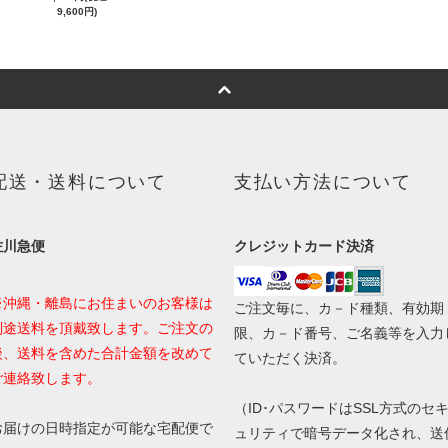
9,600円)
配送・送料について
支払い方法について
佐川急便
クレジットカード決済
※沖縄・離島にお住まいのお客様は
ご注文毎に、カ－ド種類、有効期
別途送料を頂戴致します。ご注文の
限、カ－ド番号、ご名義等を入力
後、送料を含めた合計金額を改めて
ていただく決済。
ご連絡致します。
（ID･パスワードはSSL方式のセ
お届けの日時指定が可能な宅配便で
ュリティで暗号データ化され、送