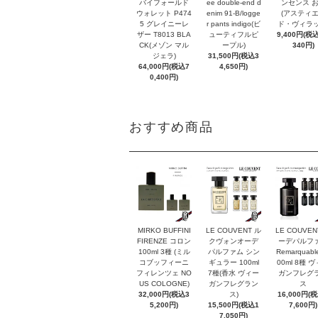
バイフォールド
ee double-end d
ンセンス 
ウォレット P474
enim 91-B/logge
(アスティ
5 グレイニーレ
r pants indigo(ビ
ド・ヴィラッ
ザー T8013 BLA
ューティフルピ
9,400円(税込
CK(メゾン マル
ープル)
340円)
ジェラ)
31,500円(税込3
64,000円(税込7
4,650円)
0,400円)
おすすめ商品
MIRKO BUFFINI
LE COUVENT ル
LE COUVEN
FIRENZE コロン
クヴォンオーデ
ーデパルフ
100ml 3種 (ミル
パルファム シン
Remarquabl
コブッフィーニ
ギュラー 100ml
00ml 8種 
フィレンツェ NO
7種(香水 ヴィー
ガンフレグ
US COLOGNE)
ガンフレグラン
ス
32,000円(税込3
ス)
16,000円(
5,200円)
15,500円(税込1
7,600円)
7,050円)