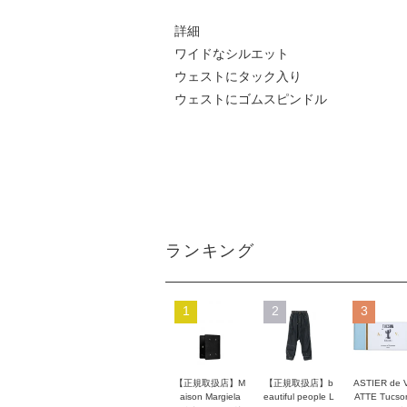
詳細
ワイドなシルエット
ウェストにタック入り
ウェストにゴムスピンドル
ランキング
1
2
3
【正規取扱店】M
【正規取扱店】b
ASTIER de 
aison Margiela
eautiful people L
ATTE Tucso