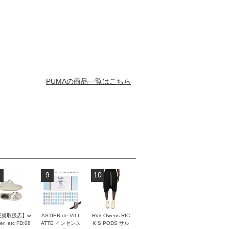
PUMAの商品一覧はこちら
9
10
正規取扱店】w
ASTIER de VILL
Rick Owens RIC
er .etc FD:08
ATTE インセンス
K S PODS サル