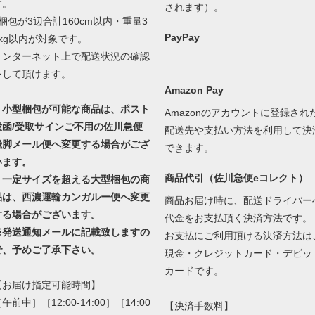
す。
されます）。
1梱包が3辺合計160cm以内・重量3
PayPay
0kg以内が対象です。
インターネット上で配送状況の確認
をして頂けます。
Amazon Pay
・小型梱包が可能な商品は、ポスト
Amazonのアカウントに登録され
投函/受取サインご不用の佐川急便
配送先や支払い方法を利用して決
飛脚メール便へ変更する場合がござ
できます。
います。
商品代引（佐川急便eコレクト）
・一定サイズを超える大型梱包の商
品は、西濃運輸カンガルー便へ変更
商品お届け時に、配送ドライバー
する場合がございます。
代金をお支払頂く決済方法です。
※発送通知メールに記載致しますの
お支払にご利用頂ける決済方法は
で、予めご了承下さい。
現金・クレジットカード・デビッ
カードです。
【お届け指定可能時間】
午前中］［12:00-14:00］［14:00
【決済手数料】