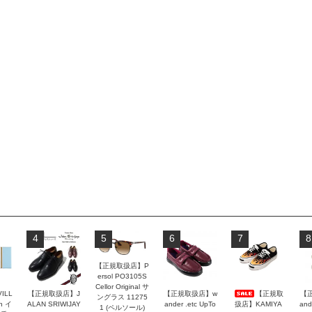
4
5
6
7
8
【正規取扱店】P
ersol PO3105S
Cellor Original サ
VILL
【正規取扱店】J
【正規取扱店】w
【正規取
【
ングラス 11275
n イ
ALAN SRIWIJAY
ander .etc UpTo
扱店】KAMIYA
and
1 (ペルソール)