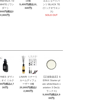
NSTALK / O
19種
エルショートパ
 WHITE ( ワン
9,400円(税込10,
ンツ BLACK TE
ダー )
340円)
(リックオウエン
,000円(税込3
ス)
0,800円)
SOLD OUT
VINES ダヴィ
LINARI リナーリ
【正規取扱店】S
 オイ ミルク
ルームディフュ
ERAX Starter pl
300円(税込4,7
ーザー 8種
ate white/black v
30円)
20,800円(税込2
ariation 3 De(セ
2,880円)
ラックス)
9,000円(税込9,9
00円)