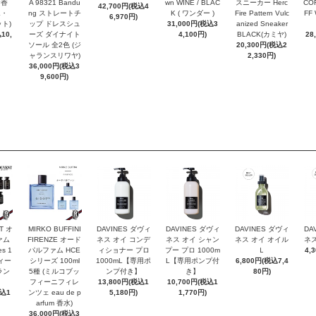
お香
A 98321 Bandu
wn WINE / BLAC
スニーカー Herc
COR
42,700円(税込4
エ・
ng ストレートチ
K ( ワンダー )
Fire Pattern Vulc
FF
6,970円)
ト)
ップ ドレスシュ
31,000円(税込3
anized Sneaker
10,
ーズ ダイナイト
4,100円)
BLACK(カミヤ)
28
ソール 全2色 (ジ
20,300円(税込2
ャランスリワヤ)
2,330円)
36,000円(税込3
9,600円)
T オ
MIRKO BUFFINI
DAVINES ダヴィ
DAVINES ダヴィ
DAVINES ダヴィ
DA
ァム
FIRENZE オード
ネス オイ コンデ
ネス オイ シャン
ネス オイ オイル
ネス
es 1
パルファム HCE
ィショナー プロ
プー プロ 1000m
Ｌ
4,
ヴィー
シリーズ 100ml
1000mL【専用ポ
L【専用ポンプ付
6,800円(税込7,4
ラン
5種 (ミルコブッ
ンプ付き】
き】
80円)
フィーニフィレ
13,800円(税込1
10,700円(税込1
税込1
ンツェ eau de p
5,180円)
1,770円)
arfum 香水)
36,000円(税込3