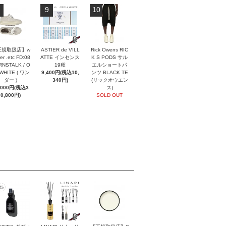
9
10
正規取扱店】w
ASTIER de VILL
Rick Owens RIC
er .etc FD:08
ATTE インセンス
K S PODS サル
NSTALK / O
19種
エルショートパ
 WHITE ( ワン
9,400円(税込10,
ンツ BLACK TE
ダー )
340円)
(リックオウエン
,000円(税込3
ス)
0,800円)
SOLD OUT