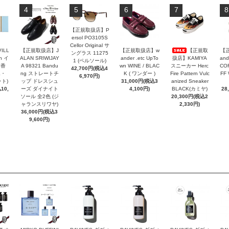
4
5
6
7
8
【正規取扱店】P
ersol PO3105S
Cellor Original サ
VILL
【正規取扱店】J
【正規取扱店】w
【正規取
【
ングラス 11275
n イ
ALAN SRIWIJAY
ander .etc UpTo
扱店】KAMIYA
and
1 (ペルソール)
お香
A 98321 Bandu
wn WINE / BLAC
スニーカー Herc
COR
42,700円(税込4
エ・
ng ストレートチ
K ( ワンダー )
Fire Pattern Vulc
FF
6,970円)
ト)
ップ ドレスシュ
31,000円(税込3
anized Sneaker
10,
ーズ ダイナイト
4,100円)
BLACK(カミヤ)
28
ソール 全2色 (ジ
20,300円(税込2
ャランスリワヤ)
2,330円)
36,000円(税込3
9,600円)