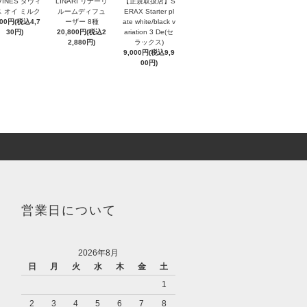
VINES ダヴィ
LINARI リナーリ
【正規取扱店】S
 オイ ミルク
ルームディフュ
ERAX Starter pl
300円(税込4,7
ーザー 8種
ate white/black v
30円)
20,800円(税込2
ariation 3 De(セ
2,880円)
ラックス)
9,000円(税込9,9
00円)
営業日について
2026年8月
日
月
火
水
木
金
土
1
2
3
4
5
6
7
8