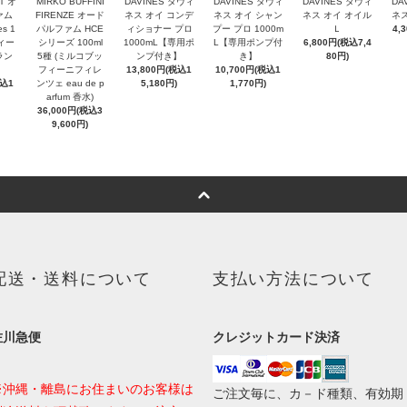
T オ
MIRKO BUFFINI
DAVINES ダヴィ
DAVINES ダヴィ
DAVINES ダヴィ
DA
ァム
FIRENZE オード
ネス オイ コンデ
ネス オイ シャン
ネス オイ オイル
ネス
es 1
パルファム HCE
ィショナー プロ
プー プロ 1000m
Ｌ
4,
ヴィー
シリーズ 100ml
1000mL【専用ポ
L【専用ポンプ付
6,800円(税込7,4
ラン
5種 (ミルコブッ
ンプ付き】
き】
80円)
フィーニフィレ
13,800円(税込1
10,700円(税込1
税込1
ンツェ eau de p
5,180円)
1,770円)
arfum 香水)
36,000円(税込3
9,600円)
配送・送料について
支払い方法について
佐川急便
クレジットカード決済
※沖縄・離島にお住まいのお客様は
ご注文毎に、カ－ド種類、有効期