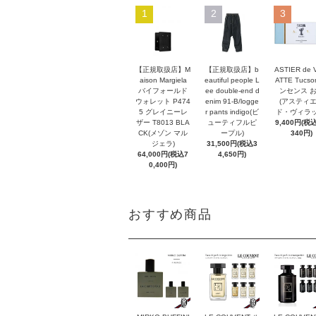
1
2
3
【正規取扱店】M
【正規取扱店】b
ASTIER de 
aison Margiela
eautiful people L
ATTE Tucso
バイフォールド
ee double-end d
ンセンス 
ウォレット P474
enim 91-B/logge
(アスティ
5 グレイニーレ
r pants indigo(ビ
ド・ヴィラッ
ザー T8013 BLA
ューティフルピ
9,400円(税込
CK(メゾン マル
ープル)
340円)
ジェラ)
31,500円(税込3
64,000円(税込7
4,650円)
0,400円)
おすすめ商品