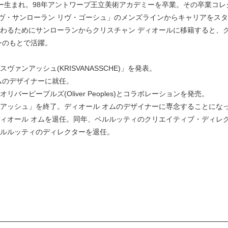
ルギー生まれ。98年アントワープ王立美術アカデミーを卒業。その卒業コ
ヴ・サンローラン リヴ・ゴーシュ」のメンズラインからキャリアをス
わるためにサンローランからクリスチャン ディオールに移籍すると、ク
マンのもとで活躍。
ヴァンアッシュ(KRISVANASSCHE)」を発表。
オムのデザイナーに就任。
バーピープルズ(Oliver Peoples)とコラボレーションを発売。
ンアッシュ」を終了。ディオール オムのデザイナーに専念することにな
ディオール オムを退任。同年、ベルルッティのクリエイティブ・ディレ
ベルルッティのディレクターを退任。