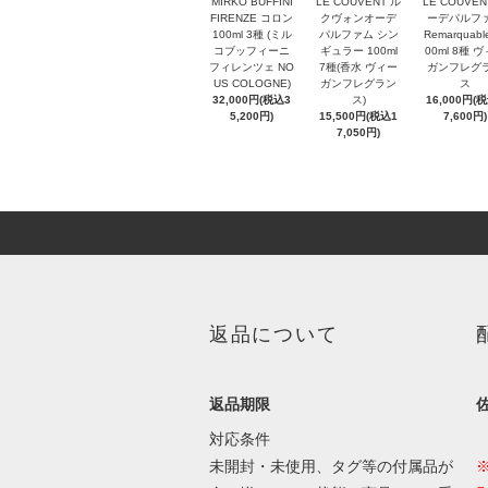
MIRKO BUFFINI
LE COUVENT ル
LE COUVEN
FIRENZE コロン
クヴォンオーデ
ーデパルフ
100ml 3種 (ミル
パルファム シン
Remarquabl
コブッフィーニ
ギュラー 100ml
00ml 8種 
フィレンツェ NO
7種(香水 ヴィー
ガンフレグ
US COLOGNE)
ガンフレグラン
ス
32,000円(税込3
ス)
16,000円(
5,200円)
15,500円(税込1
7,600円)
7,050円)
返品について
返品期限
対応条件
未開封・未使用、タグ等の付属品が