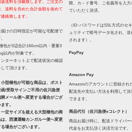
別途送料を頂戴致します。ご注文の
限、カ－ド番号、ご名義等を入力
後、送料を含めた合計金額を改めて
ていただく決済。
ご連絡致します。
（ID･パスワードはSSL方式のセ
お届けの日時指定が可能な宅配便で
ュリティで暗号データ化され、送
す。
されます）。
1梱包が3辺合計160cm以内・重量3
PayPay
0kg以内が対象です。
インターネット上で配送状況の確認
をして頂けます。
Amazon Pay
・小型梱包が可能な商品は、ポスト
Amazonのアカウントに登録され
投函/受取サインご不用の佐川急便
配送先や支払い方法を利用して決
飛脚メール便へ変更する場合がござ
できます。
います。
商品代引（佐川急便eコレクト）
・一定サイズを超える大型梱包の商
品は、西濃運輸カンガルー便へ変更
商品お届け時に、配送ドライバー
する場合がございます。
代金をお支払頂く決済方法です。