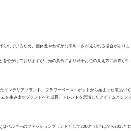
げられているため、個体差やわずかな不均一さが見られる場合がありま
とを心がけておりますが、光の具合により若干お色の見え方に誤差が生
立したインテリアブランド。フラワーベース・ポットから始まった製品づ
アイテムを生み出すブランドへと成長。トレンドを意識したアイテムとシン
ュ
CHE)はベルギーのファッションブランドとして2000年代半ばから2015