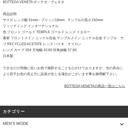
BOTTEGA VENETA ボッテガ・ヴェネタ
商品説明
サイズ レンズ幅 51mm - ブリッジ18mm - テンプルの長さ150mm
フィッティング インターナショナル
色 フロント ゴールド TEMPLE ゴールド レンズ イエロー
素材 フロントメイン ニッケル合金 テンプルメイン ニッケル合金 テンプル サ
ブ RECYCLED ACETATE レンズ バイオ ナイロン
レンズ カーブ S04 天地幅 43.80 対角線幅 57.80
日本製
できるだけ現物に近いお色で撮影することを心がけておりますが、光の具合に
より若干お色の見え方に誤差が生じる場合がございます事を御理解下さい。
BOTTEGA VENETAの商品一覧はこちら
カテゴリー
MEN'S MODE