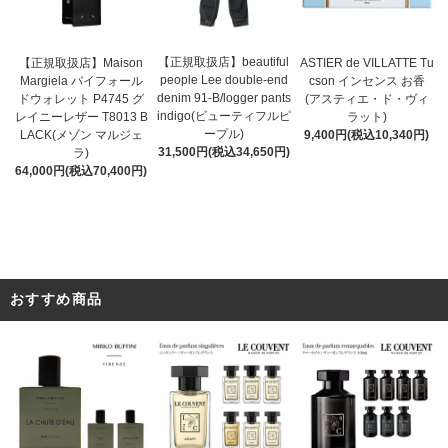
【正規取扱店】beautiful
ASTIER de VILLATTE Tu
【正規取扱店】Maison
people Lee double-end
cson インセンス お香
Margiela バイフォール
denim 91-B/logger pants
(アスティエ・ド・ヴィ
ドウォレット P4745 グ
indigo(ビューティフルピ
ラット)
レイニーレザー T8013 B
ープル)
9,400円(税込10,340円)
LACK(メゾン マルジェ
31,500円(税込34,650円)
ラ)
64,000円(税込70,400円)
おすすめ商品