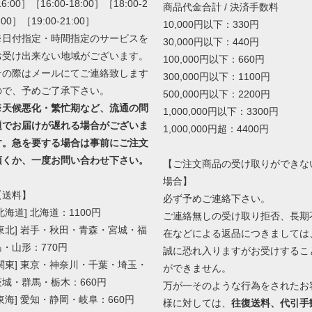
16:00］［16:00-18:00］［18:00-2
商品代金合計 / 決済手数料
:00］［19:00-21:00］
10,000円以下：330円
※日付指定・時間指定のサービスを
30,000円以下：440円
お受け出来ない地域がございます。
100,000円以下：660円
その際はメールにてご連絡致します
300,000円以下：1100円
ので、予めご了承下さい。
500,000円以下：2200円
※天候悪化・繁忙期など、流通の問
1,000,000円以下：3300円
題でお届けが遅れる場合がございま
1,000,000円超：4400円
す。急を要する場合は事前にご注文
頂くか、一度お問い合わせ下さい。
【ご注文商品の受け取りができな
場合】
【送料】
必ず予めご連絡下さい。
北海道] 北海道：1100円
ご連絡無しの受け取り拒否、長期
[東北] 岩手・秋田・青森・宮城・福
在などによる返品につきましては
島・山形：770円
誠に恐れ入りますがお受けするこ
[関東] 東京・神奈川・千葉・埼玉・
ができません。
茨城・群馬・栃木：660円
万が一そのような行為をされたお
[東海] 愛知・静岡・岐阜：660円
様に対しては、
往復送料、代引手