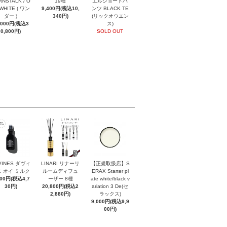
NSTALK / O
19種
エルショートパ
 WHITE ( ワン
9,400円(税込10,
ンツ BLACK TE
ダー )
340円)
(リックオウエン
,000円(税込3
ス)
0,800円)
SOLD OUT
VINES ダヴィ
LINARI リナーリ
【正規取扱店】S
 オイ ミルク
ルームディフュ
ERAX Starter pl
300円(税込4,7
ーザー 8種
ate white/black v
30円)
20,800円(税込2
ariation 3 De(セ
2,880円)
ラックス)
9,000円(税込9,9
00円)