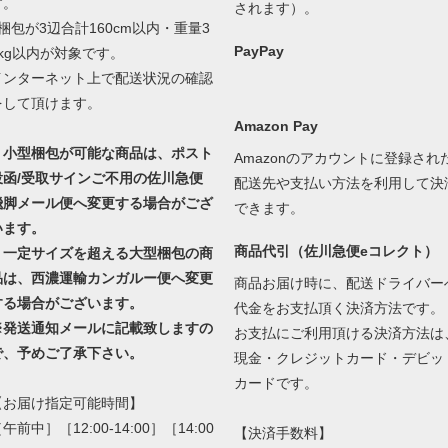
す。
されます）。
1梱包が3辺合計160cm以内・重量3
PayPay
0kg以内が対象です。
インターネット上で配送状況の確認
をして頂けます。
Amazon Pay
・小型梱包が可能な商品は、ポスト
Amazonのアカウントに登録され
投函/受取サインご不用の佐川急便
配送先や支払い方法を利用して決
飛脚メール便へ変更する場合がござ
できます。
います。
商品代引（佐川急便eコレクト）
・一定サイズを超える大型梱包の商
品は、西濃運輸カンガルー便へ変更
商品お届け時に、配送ドライバー
する場合がございます。
代金をお支払頂く決済方法です。
※発送通知メールに記載致しますの
お支払にご利用頂ける決済方法は
で、予めご了承下さい。
現金・クレジットカード・デビッ
カードです。
【お届け指定可能時間】
午前中］［12:00-14:00］［14:00
【決済手数料】