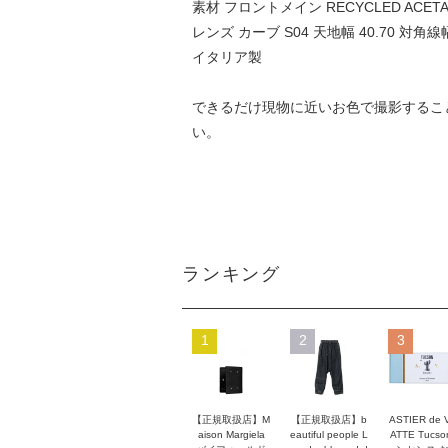
素材 フロントメイン RECYCLED ACETAT
レンズ カーブ S04 天地幅 40.70 対角線幅 
イタリア製
できるだけ現物に近いお色で撮影するこ
い。
ランキング
1
2
3
【正規取扱店】M
【正規取扱店】b
ASTIER de 
aison Margiela
eautiful people L
ATTE Tucso