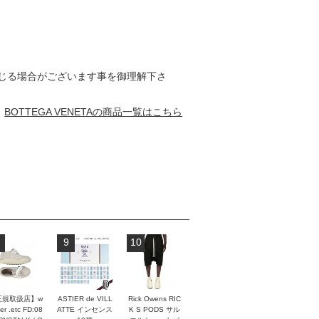
じる場合がございます事を御理解下さ
BOTTEGA VENETAの商品一覧はこちら
9
10
正規取扱店】w
ASTIER de VILL
Rick Owens RIC
er .etc FD:08
ATTE インセンス
K S PODS サル