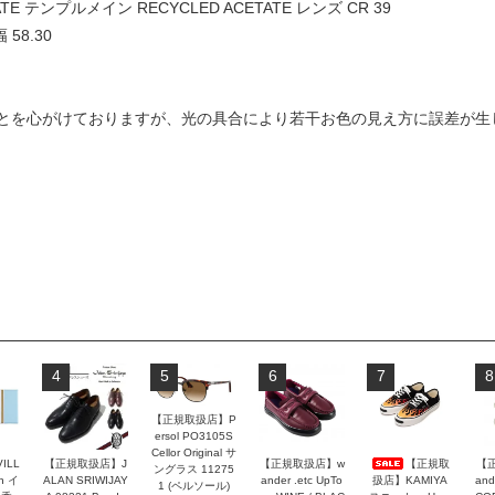
E テンプルメイン RECYCLED ACETATE レンズ CR 39
58.30
とを心がけておりますが、光の具合により若干お色の見え方に誤差が生
4
5
6
7
8
【正規取扱店】P
ersol PO3105S
Cellor Original サ
VILL
【正規取扱店】J
【正規取扱店】w
【正規取
【
ングラス 11275
n イ
ALAN SRIWIJAY
ander .etc UpTo
扱店】KAMIYA
and
1 (ペルソール)