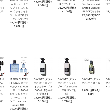
お香
A 98321 Bandu
wn WINE / BLAC
スニーカー Herc
COR
42,700円(税込4
エ・
ng ストレートチ
K ( ワンダー )
Fire Pattern Vulc
FF
6,970円)
ト)
ップ ドレスシュ
31,000円(税込3
anized Sneaker
10,
ーズ ダイナイト
4,100円)
BLACK(カミヤ)
28
ソール 全2色 (ジ
20,300円(税込2
ャランスリワヤ)
2,330円)
36,000円(税込3
9,600円)
T オ
MIRKO BUFFINI
DAVINES ダヴィ
DAVINES ダヴィ
DAVINES ダヴィ
DA
ァム
FIRENZE オード
ネス オイ コンデ
ネス オイ シャン
ネス オイ オイル
ネス
es 1
パルファム HCE
ィショナー プロ
プー プロ 1000m
Ｌ
4,
ヴィー
シリーズ 100ml
1000mL【専用ポ
L【専用ポンプ付
6,800円(税込7,4
ラン
5種 (ミルコブッ
ンプ付き】
き】
80円)
フィーニフィレ
13,800円(税込1
10,700円(税込1
税込1
ンツェ eau de p
5,180円)
1,770円)
arfum 香水)
36,000円(税込3