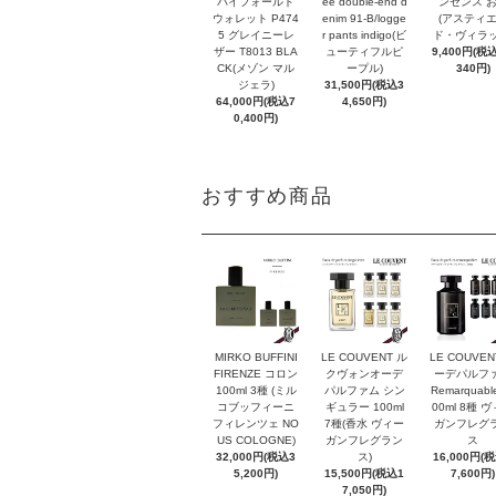
バイフォールド
ee double-end d
ンセンス 
ウォレット P474
enim 91-B/logge
(アスティ
5 グレイニーレ
r pants indigo(ビ
ド・ヴィラッ
ザー T8013 BLA
ューティフルピ
9,400円(税込
CK(メゾン マル
ープル)
340円)
ジェラ)
31,500円(税込3
64,000円(税込7
4,650円)
0,400円)
おすすめ商品
MIRKO BUFFINI
LE COUVENT ル
LE COUVEN
FIRENZE コロン
クヴォンオーデ
ーデパルフ
100ml 3種 (ミル
パルファム シン
Remarquabl
コブッフィーニ
ギュラー 100ml
00ml 8種 
フィレンツェ NO
7種(香水 ヴィー
ガンフレグ
US COLOGNE)
ガンフレグラン
ス
32,000円(税込3
ス)
16,000円(
5,200円)
15,500円(税込1
7,600円)
7,050円)