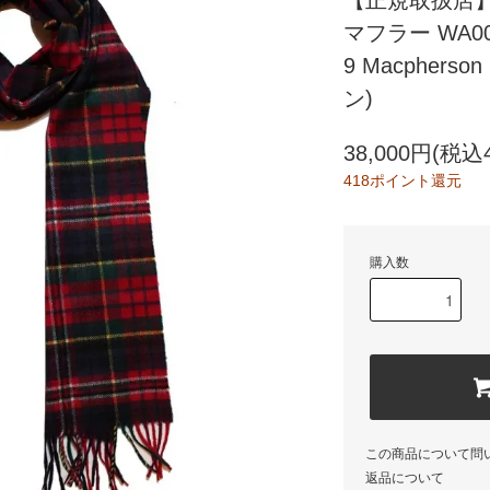
【正規取扱店】Joh
マフラー WA00
9 Macpher
ン)
38,000円(税込4
418ポイント還元
購入数
この商品について問
返品について