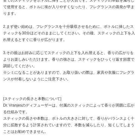
全てのスティックをボトルに挿すことが大切です。スティックの本数を減らし
て使用すると、ボトルに埃が入りやすくなったり、フレグランスの蒸発が早ま
ります。
2.まず使い始めは、フレグランスを十分吸収させるために、ボトルに挿したス
ティックを30分ほどそのままにしてください。その後、スティックの上下を入
れ替えるとすぐに香りが広がります。
3.その後はお好みに応じてスティックの上下を入れ替えると、香りの広がりを
よりお楽しみいただけます。香りの強さは、スティックをひっくり返す頻度で
調節してください。
※シミになることがありますので、お取り扱いの際は、家具や衣服にフレグラ
ンスが付着しないようにご注意下さい。
[スティックの長さと本数について]
Dr. Vranjesのディフューザーは、付属のスティックによって香りが周囲に広が
る仕組みです。
スティックの長さや本数は、ボトルの大きさに対して、香りがバランスよく十
分に拡散するよう計算されていますので、本数を減らしたり、短くしてしまう
ことはお勧めできません。