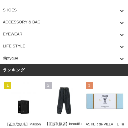
SHOES
ACCESSORY & BAG
EYEWEAR
LIFE STYLE
diptyque
ランキング
1
2
3
【正規取扱店】beautiful
ASTIER de VILLATTE Tu
【正規取扱店】Maison