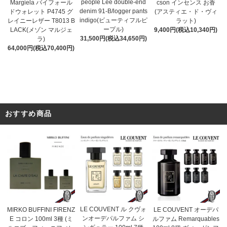
people Lee double-end
cson インセンス お香
Margiela バイフォール
denim 91-B/logger pants
(アスティエ・ド・ヴィ
ドウォレット P4745 グ
indigo(ビューティフルピ
ラット)
レイニーレザー T8013 B
ープル)
9,400円(税込10,340円)
LACK(メゾン マルジェ
31,500円(税込34,650円)
ラ)
64,000円(税込70,400円)
おすすめ商品
LE COUVENT ル クヴォ
MIRKO BUFFINI FIRENZ
LE COUVENT オーデパ
ンオーデパルファム シ
E コロン 100ml 3種 (ミ
ルファム Remarquables