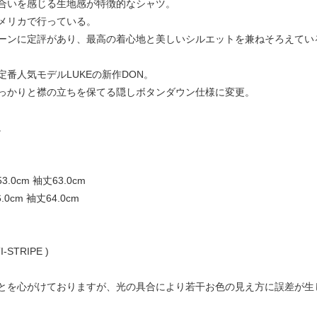
合いを感じる生地感が特徴的なシャツ。
メリカで行っている。
ーンに定評があり、最高の着心地と美しいシルエットを兼ねそろえてい
番人気モデルLUKEの新作DON。
っかりと襟の立ちを保てる隠しボタンダウン仕様に変更。
。
53.0cm 袖丈63.0cm
6.0cm 袖丈64.0cm
-STRIPE )
とを心がけておりますが、光の具合により若干お色の見え方に誤差が生