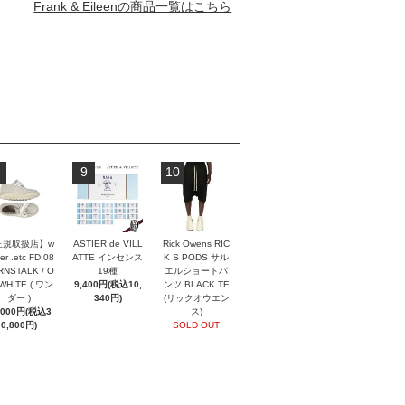
Frank & Eileenの商品一覧はこちら
9
10
正規取扱店】w
ASTIER de VILL
Rick Owens RIC
er .etc FD:08
ATTE インセンス
K S PODS サル
NSTALK / O
19種
エルショートパ
 WHITE ( ワン
9,400円(税込10,
ンツ BLACK TE
ダー )
340円)
(リックオウエン
,000円(税込3
ス)
0,800円)
SOLD OUT