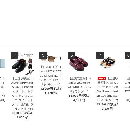
4
5
6
7
8
【正規取扱店】P
ersol PO3105S
Cellor Original サ
VILL
【正規取扱店】J
【正規取扱店】w
【正規取
【
ングラス 11275
n イ
ALAN SRIWIJAY
ander .etc UpTo
扱店】KAMIYA
and
1 (ペルソール)
お香
A 98321 Bandu
wn WINE / BLAC
スニーカー Herc
COR
42,700円(税込4
エ・
ng ストレートチ
K ( ワンダー )
Fire Pattern Vulc
FF
6,970円)
ト)
ップ ドレスシュ
31,000円(税込3
anized Sneaker
10,
ーズ ダイナイト
4,100円)
BLACK(カミヤ)
28
ソール 全2色 (ジ
20,300円(税込2
ャランスリワヤ)
2,330円)
36,000円(税込3
9,600円)