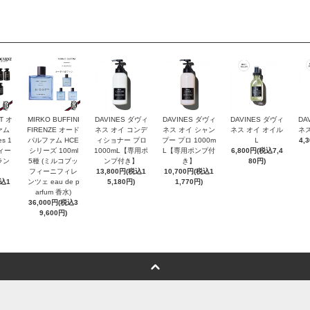
T オ
MIRKO BUFFINI
DAVINES ダヴィ
DAVINES ダヴィ
DAVINES ダヴィ
DA
ァム
FIRENZE オード
ネス オイ コンデ
ネス オイ シャン
ネス オイ オイル
ネス
es 1
パルファム HCE
ィショナー プロ
プー プロ 1000m
Ｌ
4,
ヴィー
シリーズ 100ml
1000mL【専用ポ
L【専用ポンプ付
6,800円(税込7,4
ラン
5種 (ミルコブッ
ンプ付き】
き】
80円)
フィーニフィレ
13,800円(税込1
10,700円(税込1
税込1
ンツェ eau de p
5,180円)
1,770円)
arfum 香水)
36,000円(税込3
9,600円)