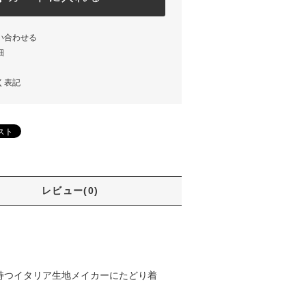
い合わせる
細
く表記
レビュー(0)
持つイタリア生地メイカーにたどり着