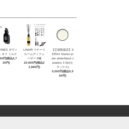
VINES ダヴィ
LINARI リナーリ
【正規取扱店】S
 オイ ミルク
ルームディフュ
ERAX Starter pl
300円(税込4,7
ーザー 8種
ate white/black v
30円)
20,800円(税込2
ariation 3 De(セ
2,880円)
ラックス)
9,000円(税込9,9
00円)