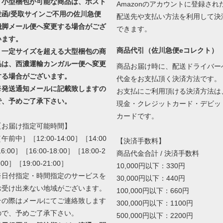
・小型梱包が可能な商品は、ポスト
Amazonのアカウントに登録され
投函/受取サインご不用の佐川急便
配送先や支払い方法を利用して決
飛脚メール便へ変更する場合がござ
できます。
います。
商品代引（佐川急便eコレクト）
・一定サイズを超える大型梱包の商
品は、西濃運輸カンガルー便へ変更
商品お届け時に、配送ドライバー
する場合がございます。
代金をお支払頂く決済方法です。
※発送通知メールに記載致しますの
お支払にご利用頂ける決済方法は
で、予めご了承下さい。
現金・クレジットカード・デビッ
カードです。
【お届け指定可能時間】
午前中］［12:00-14:00］［14:00
【決済手数料】
16:00］［16:00-18:00］［18:00-2
商品代金合計 / 決済手数料
:00］［19:00-21:00］
10,000円以下：330円
※日付指定・時間指定のサービスを
30,000円以下：440円
お受け出来ない地域がございます。
100,000円以下：660円
その際はメールにてご連絡致します
300,000円以下：1100円
ので、予めご了承下さい。
500,000円以下：2200円