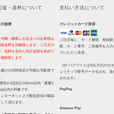
配送・送料について
支払い方法について
佐川急便
クレジットカード決済
※沖縄・離島にお住まいのお客様は
ご注文毎に、カ－ド種類、有効期
別途送料を頂戴致します。ご注文の
限、カ－ド番号、ご名義等を入力
後、送料を含めた合計金額を改めて
ていただく決済。
ご連絡致します。
（ID･パスワードはSSL方式のセ
お届けの日時指定が可能な宅配便で
ュリティで暗号データ化され、送
す。
されます）。
1梱包が3辺合計160cm以内・重量3
PayPay
0kg以内が対象です。
インターネット上で配送状況の確認
をして頂けます。
Amazon Pay