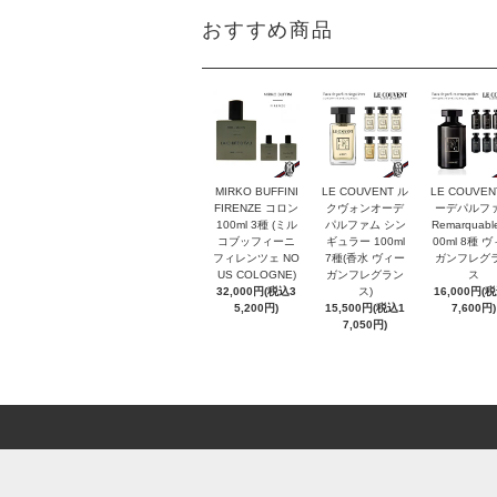
おすすめ商品
MIRKO BUFFINI
LE COUVENT ル
LE COUVEN
FIRENZE コロン
クヴォンオーデ
ーデパルフ
100ml 3種 (ミル
パルファム シン
Remarquabl
コブッフィーニ
ギュラー 100ml
00ml 8種 
フィレンツェ NO
7種(香水 ヴィー
ガンフレグ
US COLOGNE)
ガンフレグラン
ス
32,000円(税込3
ス)
16,000円(
5,200円)
15,500円(税込1
7,600円)
7,050円)