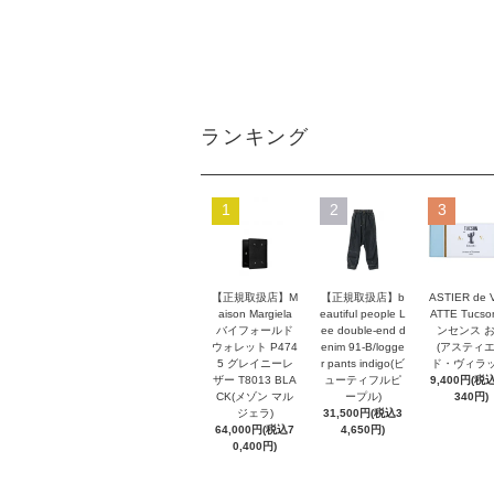
ランキング
1
2
3
【正規取扱店】M
【正規取扱店】b
ASTIER de 
aison Margiela
eautiful people L
ATTE Tucso
バイフォールド
ee double-end d
ンセンス 
ウォレット P474
enim 91-B/logge
(アスティ
5 グレイニーレ
r pants indigo(ビ
ド・ヴィラッ
ザー T8013 BLA
ューティフルピ
9,400円(税込
CK(メゾン マル
ープル)
340円)
ジェラ)
31,500円(税込3
64,000円(税込7
4,650円)
0,400円)