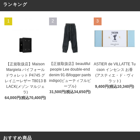
ランキング
1
2
3
【正規取扱店】beautiful
ASTIER de VILLATTE Tu
【正規取扱店】Maison
people Lee double-end
cson インセンス お香
Margiela バイフォール
denim 91-B/logger pants
(アスティエ・ド・ヴィ
ドウォレット P4745 グ
indigo(ビューティフルピ
ラット)
レイニーレザー T8013 B
ープル)
9,400円(税込10,340円)
LACK(メゾン マルジェ
31,500円(税込34,650円)
ラ)
64,000円(税込70,400円)
おすすめ商品