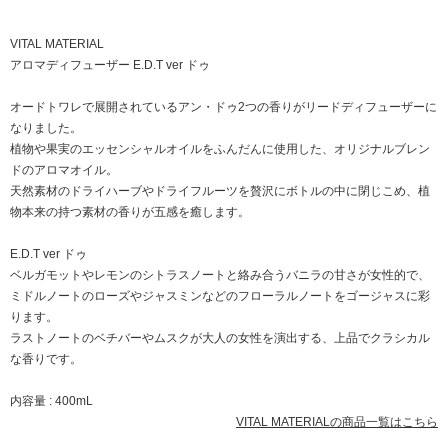
VITAL MATERIAL
アロマディフューザー E.D.T ver ドゥ
オードトワレで展開されているアン・ドゥ2つの香りがリードディフューザーに
なりました。
植物や果実のエッセンシャルオイルをふんだんに使用した、オリジナルブレン
ドのアロマオイル。
天然素材のドライハーブやドライフルーツを贅沢にボトルの中に閉じこめ、植
物本来の持つ素材の香りが五感を癒します。
E.D.T ver ドゥ
ベルガモットやレモンのシトラスノートと絡み合うバニラの甘さが女性的で、
ミドルノートのローズやジャスミンなどのフローラルノートをゴージャスに彩
ります。
ラストノートのベチバーやムスクが大人の女性を演出する、上品でクラシカル
な香りです。
内容量 : 400mL
VITAL MATERIALの商品一覧はこちら