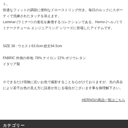
ト。
快適なフィットの調節に便利なドローストリング付き。毎日のルックにスポー
ティで洗練されたタッチを添えます。
Laminar (ラミナー) の進化を象徴するコレクションである、Herno (ヘルノ) ラ
ミナークチュール エンジニアリング シリーズに登場したアイテムです。
SIZE 38 : ウエスト63.0cm 総丈94.5cm
FABRIC 外側の布地: 78% ナイロン 22% ポリウレタン
イタリア製
※できるだけ現物に近いお色で撮影することを心がけておりますが、光の具合
により若干お色の見え方に誤差が生じる場合がございます事を御理解下さい。
HERNOの商品一覧はこちら
カテゴリー