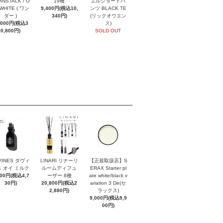
NSTALK / O
19種
エルショートパ
 WHITE ( ワン
9,400円(税込10,
ンツ BLACK TE
ダー )
340円)
(リックオウエン
,000円(税込3
ス)
0,800円)
SOLD OUT
VINES ダヴィ
LINARI リナーリ
【正規取扱店】S
 オイ ミルク
ルームディフュ
ERAX Starter pl
300円(税込4,7
ーザー 8種
ate white/black v
30円)
20,800円(税込2
ariation 3 De(セ
2,880円)
ラックス)
9,000円(税込9,9
00円)