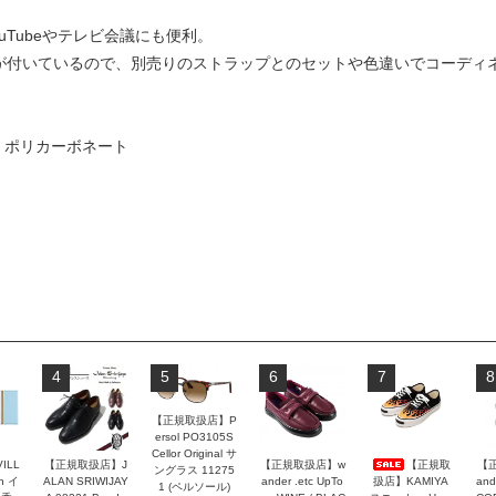
Tubeやテレビ会議にも便利。
が付いているので、別売りのストラップとのセットや色違いでコーディ
：ポリカーボネート
4
5
6
7
8
【正規取扱店】P
ersol PO3105S
Cellor Original サ
VILL
【正規取扱店】J
【正規取扱店】w
【正規取
【
ングラス 11275
n イ
ALAN SRIWIJAY
ander .etc UpTo
扱店】KAMIYA
and
1 (ペルソール)