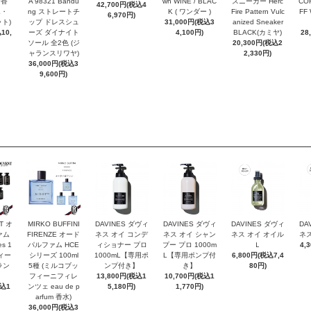
お香
A 98321 Bandu
wn WINE / BLAC
スニーカー Herc
COR
42,700円(税込4
エ・
ng ストレートチ
K ( ワンダー )
Fire Pattern Vulc
FF
6,970円)
ト)
ップ ドレスシュ
31,000円(税込3
anized Sneaker
10,
ーズ ダイナイト
4,100円)
BLACK(カミヤ)
28
ソール 全2色 (ジ
20,300円(税込2
ャランスリワヤ)
2,330円)
36,000円(税込3
9,600円)
T オ
MIRKO BUFFINI
DAVINES ダヴィ
DAVINES ダヴィ
DAVINES ダヴィ
DA
ァム
FIRENZE オード
ネス オイ コンデ
ネス オイ シャン
ネス オイ オイル
ネス
es 1
パルファム HCE
ィショナー プロ
プー プロ 1000m
Ｌ
4,
ヴィー
シリーズ 100ml
1000mL【専用ポ
L【専用ポンプ付
6,800円(税込7,4
ラン
5種 (ミルコブッ
ンプ付き】
き】
80円)
フィーニフィレ
13,800円(税込1
10,700円(税込1
税込1
ンツェ eau de p
5,180円)
1,770円)
arfum 香水)
36,000円(税込3