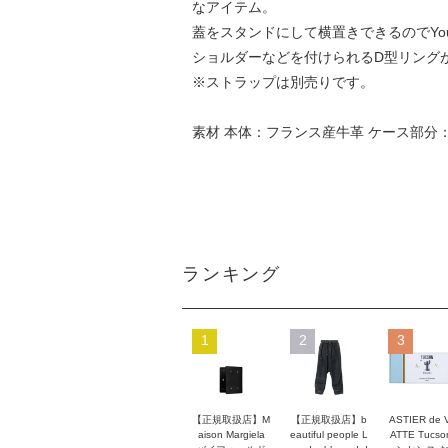
なアイテム。
蓋をスタンドにして横置きできるのでYou
ショルダーなどを付けられるD型リング
※ストラップは別売りです。
素材 本体：フランス産牛革 ケース部分
ランキング
1
2
3
【正規取扱店】M
【正規取扱店】b
ASTIER de 
aison Margiela
eautiful people L
ATTE Tucso