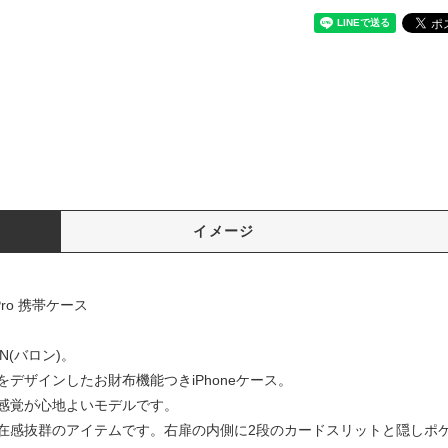
イメージ
Pro 携帯ケース
N(バロン)。
デザインしたお財布機能つきiPhoneケース。
感覚が心地よいモデルです。
在感抜群のアイテムです。右扉の内側に2段のカードスリットと隠しポ