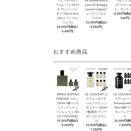
バイフォールド
ee double-end d
ンセンス 
ウォレット P474
enim 91-B/logge
(アスティ
5 グレイニーレ
r pants indigo(ビ
ド・ヴィラッ
ザー T8013 BLA
ューティフルピ
9,400円(税込
CK(メゾン マル
ープル)
340円)
ジェラ)
31,500円(税込3
64,000円(税込7
4,650円)
0,400円)
おすすめ商品
MIRKO BUFFINI
LE COUVENT ル
LE COUVEN
FIRENZE コロン
クヴォンオーデ
ーデパルフ
100ml 3種 (ミル
パルファム シン
Remarquabl
コブッフィーニ
ギュラー 100ml
00ml 8種 
フィレンツェ NO
7種(香水 ヴィー
ガンフレグ
US COLOGNE)
ガンフレグラン
ス
32,000円(税込3
ス)
16,000円(
5,200円)
15,500円(税込1
7,600円)
7,050円)