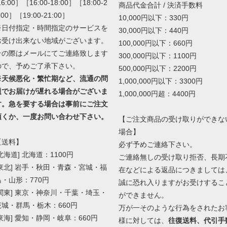
16:00］［16:00-18:00］［18:00-2
商品代金合計 / 決済手数料
:00］［19:00-21:00］
10,000円以下：330円
※日付指定・時間指定のサービスを
30,000円以下：440円
お受け出来ない地域がございます。
100,000円以下：660円
その際はメールにてご連絡致します
300,000円以下：1100円
ので、予めご了承下さい。
500,000円以下：2200円
※天候悪化・繁忙期など、流通の問
1,000,000円以下：3300円
題でお届けが遅れる場合がございま
1,000,000円超：4400円
す。急を要する場合は事前にご注文
頂くか、一度お問い合わせ下さい。
【ご注文商品の受け取りができな
場合】
【送料】
必ず予めご連絡下さい。
北海道] 北海道：1100円
ご連絡無しの受け取り拒否、長期
[東北] 岩手・秋田・青森・宮城・福
在などによる返品につきましては
島・山形：770円
誠に恐れ入りますがお受けするこ
[関東] 東京・神奈川・千葉・埼玉・
ができません。
茨城・群馬・栃木：660円
万が一そのような行為をされたお
[東海] 愛知・静岡・岐阜：660円
様に対しては、
往復送料、代引手