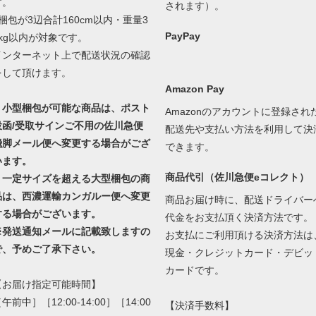
す。
されます）。
1梱包が3辺合計160cm以内・重量3
PayPay
0kg以内が対象です。
インターネット上で配送状況の確認
をして頂けます。
Amazon Pay
・小型梱包が可能な商品は、ポスト
Amazonのアカウントに登録され
投函/受取サインご不用の佐川急便
配送先や支払い方法を利用して決
飛脚メール便へ変更する場合がござ
できます。
います。
商品代引（佐川急便eコレクト）
・一定サイズを超える大型梱包の商
品は、西濃運輸カンガルー便へ変更
商品お届け時に、配送ドライバー
する場合がございます。
代金をお支払頂く決済方法です。
※発送通知メールに記載致しますの
お支払にご利用頂ける決済方法は
で、予めご了承下さい。
現金・クレジットカード・デビッ
カードです。
【お届け指定可能時間】
午前中］［12:00-14:00］［14:00
【決済手数料】