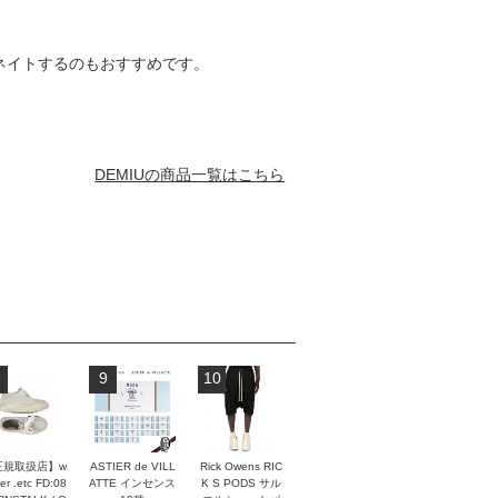
ネイトするのもおすすめです。
DEMIUの商品一覧はこちら
9
10
正規取扱店】w
ASTIER de VILL
Rick Owens RIC
er .etc FD:08
ATTE インセンス
K S PODS サル