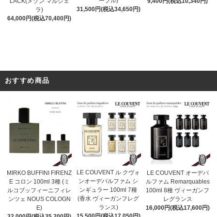
ープル)
9,400円(税込10,340円)
LACK(メゾン マルジェ
31,500円(税込34,650円)
ラ)
64,000円(税込70,400円)
おすすめ商品
LE COUVENT ル クヴォ
MIRKO BUFFINI FIRENZ
LE COUVENT オーデパ
ンオーデパルファム シ
E コロン 100ml 3種 (ミ
ルファム Remarquables
ンギュラー 100ml 7種
ルコブッフィーニフィレ
100ml 8種 ヴィーガンフ
(香水 ヴィーガンフレグ
ンツェ NOUS COLOGN
レグランス
ランス)
E)
16,000円(税込17,600円)
15,500円(税込17,050円)
32,000円(税込35,200円)