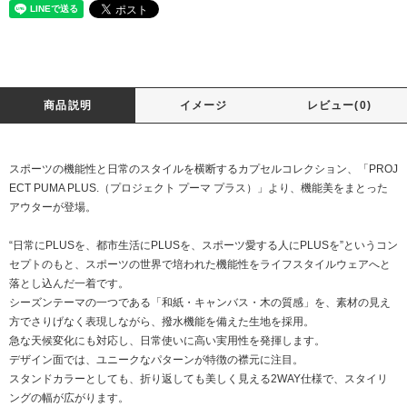
商品説明
イメージ
レビュー(0)
スポーツの機能性と日常のスタイルを横断するカプセルコレクション、「PROJ
ECT PUMA PLUS.（プロジェクト プーマ プラス）」より、機能美をまとった
アウターが登場。
“日常にPLUSを、都市生活にPLUSを、スポーツ愛する人にPLUSを”というコン
セプトのもと、スポーツの世界で培われた機能性をライフスタイルウェアへと
落とし込んだ一着です。
シーズンテーマの一つである「和紙・キャンバス・木の質感」を、素材の見え
方でさりげなく表現しながら、撥水機能を備えた生地を採用。
急な天候変化にも対応し、日常使いに高い実用性を発揮します。
デザイン面では、ユニークなパターンが特徴の襟元に注目。
スタンドカラーとしても、折り返しても美しく見える2WAY仕様で、スタイリ
ングの幅が広がります。