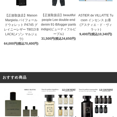
【正規取扱店】beautiful
ASTIER de VILLATTE Tu
【正規取扱店】Maison
people Lee double-end
cson インセンス お香
Margiela バイフォール
denim 91-B/logger pants
(アスティエ・ド・ヴィ
ドウォレット P4745 グ
indigo(ビューティフルピ
ラット)
レイニーレザー T8013 B
ープル)
9,400円(税込10,340円)
LACK(メゾン マルジェ
31,500円(税込34,650円)
ラ)
64,000円(税込70,400円)
おすすめ商品