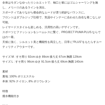
全体はモダンなゆったりシルエットで、袖口と裾にはゴムシャーリングを施
し、メリハリのあるラインを演出。
スポーティでありながら都会的なムードが漂う絶妙なバランスに。
フロントはダブルジップ仕様で、気温やインナーに合わせた自在な着こなしが
可能。
レイヤードスタイルも楽しめる、汎用性の高いデザインです。
スポーツとファッションをシームレスに繋ぐ、PROJECT PUMA PLUS.ならで
はの一着。
天候に強く、シルエット美と機能性を両立した、日常に“PLUS”をもたらすユー
ティリティアウターです。
サイズ M : すそ周り 92cm ゆき 89cm 後ろ丈 67cm 胸囲 129cm
サイズ L : すそ周り 96cm ゆき 91.5cm 後ろ丈 69cm 胸囲 140cm
素材
裏地: 100% ポリエステル
本体: 92% ナイロン, 8% ポリウレタン
特徴
撥水機能付き