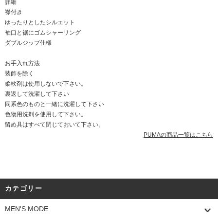
詳細
襟付き
ゆったりとしたシルエット
袖口と裾にゴムシャーリング
ダブルジップ仕様
お手入れ方法
装飾を除く
柔軟剤は使用しないで下さい。
裏返して洗濯して下さい
同系色のものと一緒に洗濯して下さい
色物用洗剤を使用して下さい。
留め具はすべて閉じておいて下さい。
PUMAの商品一覧はこちら
カテゴリー
MEN'S MODE