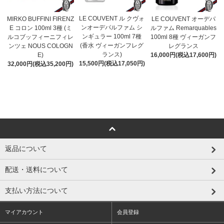
LE COUVENT ル クヴォ
MIRKO BUFFINI FIRENZ
LE COUVENT オーデパ
ンオーデパルファム シ
E コロン 100ml 3種 (ミ
ルファム Remarquables
ンギュラー 100ml 7種
ルコブッフィーニフィレ
100ml 8種 ヴィーガンフ
(香水 ヴィーガンフレグ
ンツェ NOUS COLOGN
レグランス
ランス)
E)
16,000円(税込17,600円)
15,500円(税込17,050円)
32,000円(税込35,200円)
返品について
配送・送料について
支払い方法について
マイアカウント
会員登録