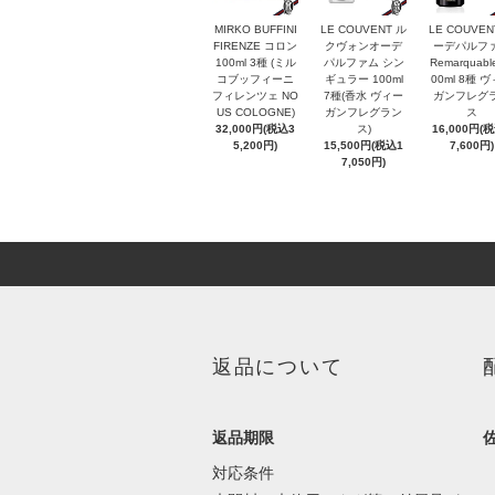
MIRKO BUFFINI
LE COUVENT ル
LE COUVEN
FIRENZE コロン
クヴォンオーデ
ーデパルフ
100ml 3種 (ミル
パルファム シン
Remarquabl
コブッフィーニ
ギュラー 100ml
00ml 8種 
フィレンツェ NO
7種(香水 ヴィー
ガンフレグ
US COLOGNE)
ガンフレグラン
ス
32,000円(税込3
ス)
16,000円(
5,200円)
15,500円(税込1
7,600円)
7,050円)
返品について
返品期限
対応条件