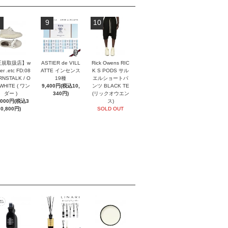
9
10
正規取扱店】w
ASTIER de VILL
Rick Owens RIC
er .etc FD:08
ATTE インセンス
K S PODS サル
NSTALK / O
19種
エルショートパ
 WHITE ( ワン
9,400円(税込10,
ンツ BLACK TE
ダー )
340円)
(リックオウエン
,000円(税込3
ス)
0,800円)
SOLD OUT