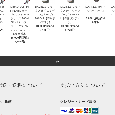
T オ
MIRKO BUFFINI
DAVINES ダヴィ
DAVINES ダヴィ
DAVINES ダヴィ
DA
ァム
FIRENZE オード
ネス オイ コンデ
ネス オイ シャン
ネス オイ オイル
ネス
es 1
パルファム HCE
ィショナー プロ
プー プロ 1000m
Ｌ
4,
ヴィー
シリーズ 100ml
1000mL【専用ポ
L【専用ポンプ付
6,800円(税込7,4
ラン
5種 (ミルコブッ
ンプ付き】
き】
80円)
フィーニフィレ
13,800円(税込1
10,700円(税込1
税込1
ンツェ eau de p
5,180円)
1,770円)
arfum 香水)
36,000円(税込3
9,600円)
配送・送料について
支払い方法について
佐川急便
クレジットカード決済