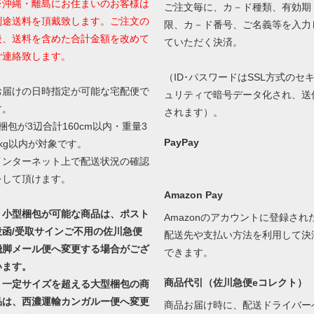
※沖縄・離島にお住まいのお客様は
ご注文毎に、カ－ド種類、有効期
別途送料を頂戴致します。ご注文の
限、カ－ド番号、ご名義等を入力
後、送料を含めた合計金額を改めて
ていただく決済。
ご連絡致します。
（ID･パスワードはSSL方式のセ
お届けの日時指定が可能な宅配便で
ュリティで暗号データ化され、送
す。
されます）。
1梱包が3辺合計160cm以内・重量3
PayPay
0kg以内が対象です。
インターネット上で配送状況の確認
をして頂けます。
Amazon Pay
・小型梱包が可能な商品は、ポスト
Amazonのアカウントに登録され
投函/受取サインご不用の佐川急便
配送先や支払い方法を利用して決
飛脚メール便へ変更する場合がござ
できます。
います。
商品代引（佐川急便eコレクト）
・一定サイズを超える大型梱包の商
品は、西濃運輸カンガルー便へ変更
商品お届け時に、配送ドライバー