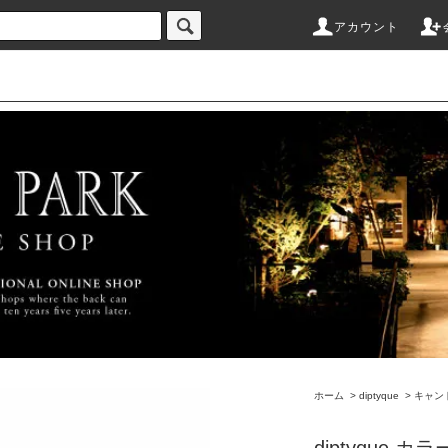
アカウント
ホーム
>
diptyque
>
キャン