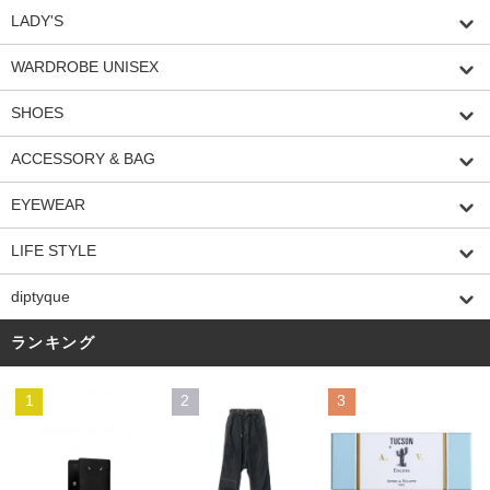
LADY'S
WARDROBE UNISEX
SHOES
ACCESSORY & BAG
EYEWEAR
LIFE STYLE
diptyque
ランキング
1
2
3