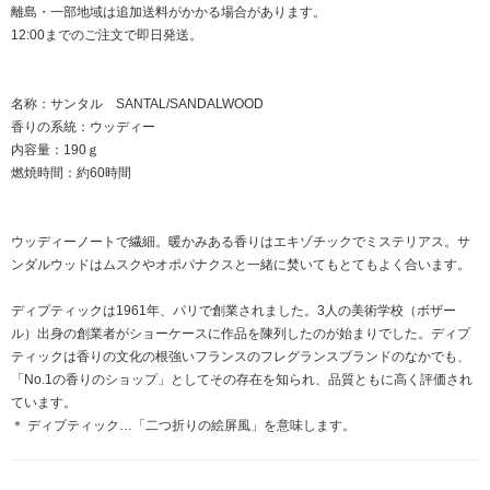
離島・一部地域は追加送料がかかる場合があります。
12:00までのご注文で即日発送。
名称：サンタル SANTAL/SANDALWOOD
香りの系統：ウッディー
内容量：190ｇ
燃焼時間：約60時間
ウッディーノートで繊細。暖かみある香りはエキゾチックでミステリアス。サ
ンダルウッドはムスクやオポパナクスと一緒に焚いてもとてもよく合います。
ディプティックは1961年、パリで創業されました。3人の美術学校（ボザー
ル）出身の創業者がショーケースに作品を陳列したのが始まりでした。ディプ
ティックは香りの文化の根強いフランスのフレグランスブランドのなかでも、
「No.1の香りのショップ」としてその存在を知られ、品質ともに高く評価され
ています。
＊ ディプティック…「二つ折りの絵屏風」を意味します。