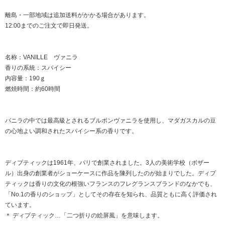
離島・一部地域は追加送料がかかる場合があります。
12:00までのご注文で即日発送。
名称：VANILLE ヴァニラ
香りの系統：スパイシー
内容量：190ｇ
燃焼時間：約60時間
バニラの中では最高級とされるブルボンヴァニラを使用し、マダガスカルの豆
の心地よい調和されたスパイシー系の香りです。
ディプティックは1961年、パリで創業されました。3人の美術学校（ボザー
ル）出身の創業者がショーケースに作品を陳列したのが始まりでした。ディプ
ティックは香りの文化の根強いフランスのフレグランスブランドのなかでも、
「No.1の香りのショップ」としてその存在を知られ、品質ともに高く評価され
ています。
＊ ディプティック…「二つ折りの絵屏風」を意味します。